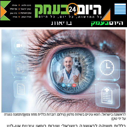
לראשונה בישראל: רופא עיניים בשיחת טלפון (
צילום: דוברות כללית מחוז צפון(התמונה נוצרה
על ידי AI))
כללית משיקה לראשונה בישראל: שירות רופאי עיניים און-ליין