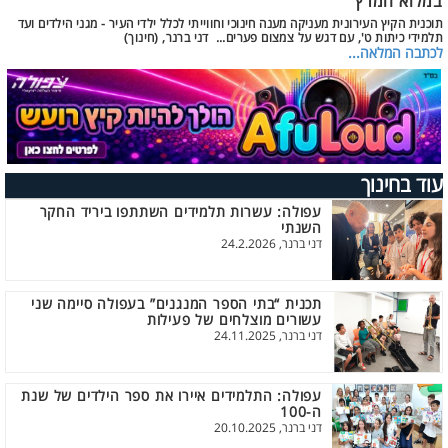
במלוא המרץ
תוכנית הקיץ העירונית מעניקה מענה חינוכי וחווייתי לכלל ילדי העיר - מגני הילדים ועד
תלמידי כיתות ט', עם דגש על צמצום פערים... דני ברנר, (חינוך)
לכתבה המלאה...
עוד בחינוך
עפולה: עשרות תלמידים השתתפו ביריד החקר
השנתי
דני ברנר, 24.2.2026
תכנית “בתי הספר המנגנים” בעפולה סיימה שני
עשורים מוצלחים של פעילות
דני ברנר, 24.11.2025
עפולה: התלמידים איירו את ספר הילדים של שנת
ה-100
דני ברנר, 20.10.2025