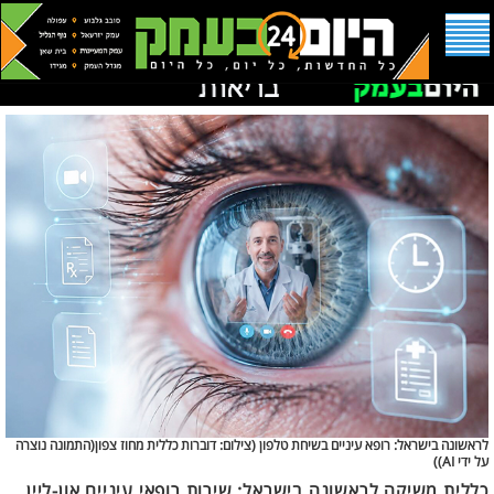
לראשונה בישראל: רופא עיניים בשיחת טלפון (
צילום: דוברות כללית מחוז צפון(התמונה נוצרה
על ידי AI))
כללית משיקה לראשונה בישראל: שירות רופאי עיניים און-ליין