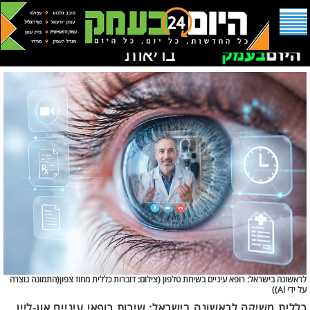
לראשונה בישראל: רופא עיניים בשיחת טלפון (
צילום: דוברות כללית מחוז צפון(התמונה נוצרה
על ידי AI))
כללית משיקה לראשונה בישראל: שירות רופאי עיניים און-ליין