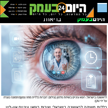
לראשונה בישראל: רופא עיניים בשיחת טלפון (
צילום: דוברות כללית מחוז צפון(התמונה נוצרה
על ידי AI))
כללית משיקה לראשונה בישראל: שירות רופאי עיניים און-ליין