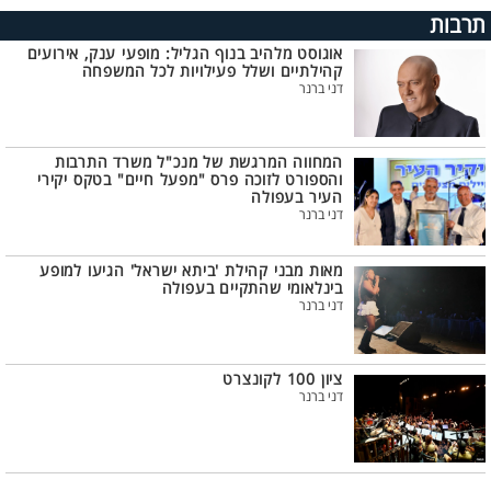
תרבות
אוגוסט מלהיב בנוף הגליל: מופעי ענק, אירועים
קהילתיים ושלל פעילויות לכל המשפחה
דני ברנר
המחווה המרגשת של מנכ"ל משרד התרבות
והספורט לזוכה פרס "מפעל חיים" בטקס יקירי
העיר בעפולה
דני ברנר
מאות מבני קהילת 'ביתא ישראל' הגיעו למופע
בינלאומי שהתקיים בעפולה
דני ברנר
ציון 100 לקונצרט
דני ברנר