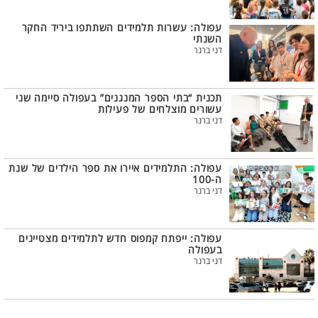
עפולה: עשרות תלמידים השתתפו ביריד החקר
השנתי
דני ברנר
תכנית “בתי הספר המנגנים” בעפולה סיימה שני
עשורים מוצלחים של פעילות
דני ברנר
עפולה: התלמידים איירו את ספר הילדים של שנת
ה-100
דני ברנר
עפולה: ייפתח קמפוס חדש לתלמידים מצטיינים
בעפולה
דני ברנר