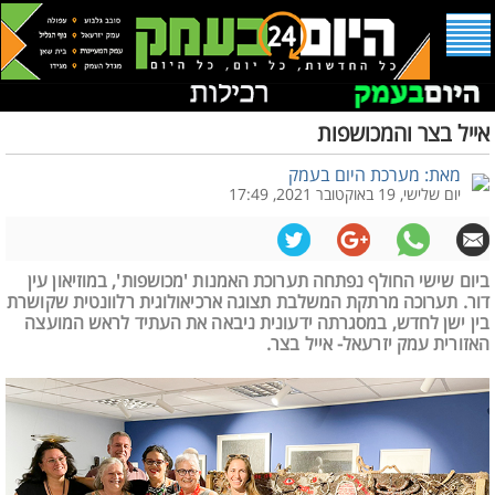
אייל בצר והמכושפות
מאת: מערכת היום בעמק
יום שלישי, 19 באוקטובר 2021, 17:49
ביום שישי החולף נפתחה תערוכת האמנות 'מכושפות', במוזיאון עין
דור. תערוכה מרתקת המשלבת תצוגה ארכיאולוגית רלוונטית שקושרת
בין ישן לחדש, במסגרתה ידעונית ניבאה את העתיד לראש המועצה
האזורית עמק יזרעאל- אייל בצר.