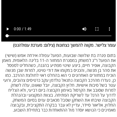
עומר צלישר. מקווה להמשך נצחונות (צילום: מערכת עפולהנט)
בתום פגרה בת שלושה שבועות, הפועל עפולה אירחה אמש (שישי)
את הפועל ר"ג למשחק במסגרת המחזור ה-11 בליגה הלאומית. מאמן
הקבוצה, אופיר חיים, ביצע שינוי מפתיע בהגנה, כשהחליט לספסל
את סהר בן מנשה, והכניס במקומו את דודי טויטו, למרות שבן מנשה
הוכיח במחזורים האחרונים כי הוא בהחלט ראוי לחולצת ההרכב. כמו
כן, נעדרו מהרכב הקבוצה נתנאל גולדמן עקב כרטיסים צהובים, ורועי
עטר בשל סיבות אישיות. חלוץ הקבוצה, יובל שאווט, עלה לשחק
למרות שסובב את הקרסול באימון הקבוצה ביום רביעי, ולא הצליח
לדרוך על הרגל עד לשריקת הפתיחה. בצוות המקצועי ובהנהלת
הקבוצה שיבחו את השחקן שסבל מכאבים עזים בסיום המשחק.
החלוץ, אליאור סיידר, עדיין לא עבר בבקרה התקציבית, ובקבוצה
מאמינים כי הנושא יוסדר מול ההתאחדות כבר בתחילת השבוע.