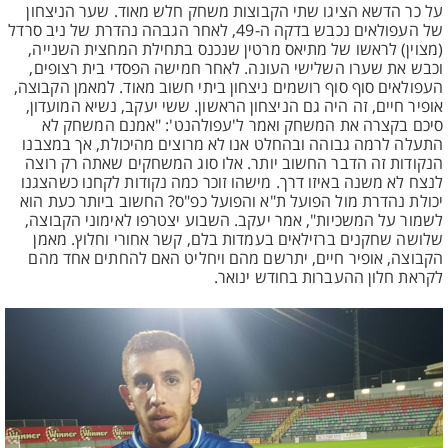
על כר הדשא הציגו שתי הקבוצות משחק חלש מאוד. שער הניצחון
של העפולאים נכבש בדקה ה-49, לאחר הגבהה נהדרת של ניב סרדל
(מצוין) לראשו של מתיאס מרטין שנכנס בתחילת המחצית השנייה,
וכבש את שערו השלישי העונה. לאחר חמישה הפסדי בית רצופים,
העפולאים סוף סוף רושמים ניצחון ביתי חשוב מאוד. למאמן הקבוצה,
אופיר חיים, זה היה גם הניצחון הראשון. ששי יעקב, נשיא המועדון,
סיכם בקצרה את המשחק ואמר ל'עפולהנט': "אמנם המשחק לא
התעלה לרמה גבוהה ובהחלט אנו לא מרוצים מהיכולת, אך במצבנו
הנקודות זה הדבר החשוב יותר. אלו סוג המשחקים שאתה רק רוצה
לנצח לא משנה באיזו דרך. מישהו זוכר כמה נקודות לקחנו כשהצגנו
יכולת נהדרת מול הפועל ת"א והפועל כפ"ס? החשוב ביותר כעת הוא
לשמור על המשכיות", אמר יעקב. השבוע יצטרפו לאימוני הקבוצה,
שלושה שחקנים ברזילאים בעמדות בלם, קשר אחורי וחלוץ. מאמן
הקבוצה, אופיר חיים, יתרשם מהם ויחליט האם להחתים אחד מהם
לקראת חלון ההעברות בחודש ינואר.