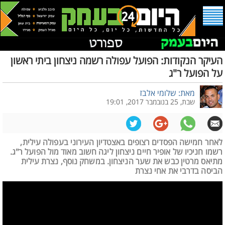
העיקר הנקודות: הפועל עפולה רשמה ניצחון ביתי ראשון
על הפועל ר"ג
מאת: שלומי אלבז
שבת, 25 בנובמבר 2017, 19:01
לאחר חמישה הפסדים רצופים באצטדיון העירוני בעפולה עילית,
רשמו חניכיו של אופיר חיים ניצחון ליגה חשוב מאוד מול הפועל ר"ג.
מתיאס מרטין כבש את שער הניצחון. במשחק נוסף, נצרת עילית
הביסה בדרבי את אחי נצרת