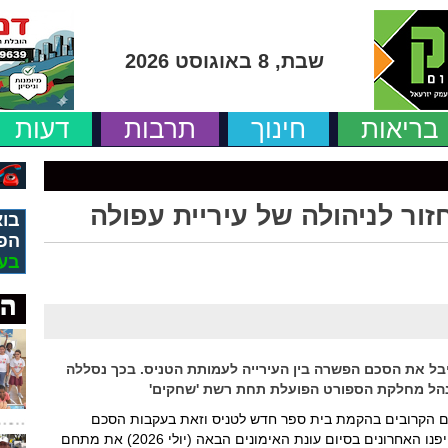
שבת, 8 באוגוסט 2026
בריאות
חינוך
תרבות
דעות
זור לניהולה של עיריית עפולה
בוא
הפ
בע
בל את הסכם הפשרה בין העירייה לעמותת הטניס. בכך נסללה
תנהל מחלקת הספורט הפועלת תחת רשת 'שחקים'
ם הקרובים בהקמת בית ספר חדש לטניס וזאת בעקבות הסכם
פשרה שהושג בין העירייה לעמותת הטניס לפיה יפנו האחרונים בסיום עונת האימונים הבאה (יולי 2026) את מתחם