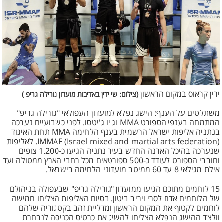
ירין קראוס במקום הראשון
(צילום: שי ידין באדיבות מועדון גורילה גריפ )
משתלטים על הענף: הישג נפלא למועדון העפולאי "גורילה גריפ"
המתמחה בענפי הספורט MMA וג'יו ג'יטסו. לפני כשבועיים נערכה
בנתניה אליפות ישראל הרשמית בענף הלחימה MMA תחת האיגוד
IMMAF (Israel mixed and martial arts federation). לאליפות
שנערכה בהיכל הארנה החדש בעיר נתניה הגיעו כ-1.200 צופים
וחובבי הספורט לעודד כ-500 ספורטאים מכל רחבי הארץ ממטולה ועד
אילת מגילאי 8 עד 60 ממיטב מועדוני הלחימה בישראל.
15 לוחמים מתוכם הגיעו ממועדון "גורילה גריפ" שבעפולה בניהולם
של הלוחמים אדם לסרי ויריב ביטון. בסיום האליפות הצליחו חמישה
לוחמים לקטוף את המקום הראשון ומדליית זהב בקטגוריה שלהם
וולצד ההישג הנפלא הצליחו להשיג את כרטיס הכניסה לנבחרת