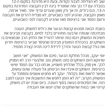
שוב לא הצליחה לצבור נקודות, וכעת היא מדורגת במקום ה-12
בטבלה עם 17 נק' ומה שמפריד בינה לבין הקבוצה המדורגת במקום
ה-13, מ.ס ג'וליס, זה אך ורק מאזן שערים עדיף יותר. מאיר ארמה,
מאמן הקבוצה, שהגיע לפני כשבועיים, לא מצליח להרים את הקבוצה
ורשם הפסד שני ברציפות מאז שהגיע לקבוצה לפני כשבועיים.
בשבת הבאה תפגוש קבוצת הנוער את ג'וליס למשחק העונה
מבחינתה שנותרו ארבעה מחזורים בלבד לסיום. בקבוצה מבינים את
חשיבות המשחק וינסו כמה שיותר להוריד את הלחץ הרב שנמצאים בו
השחקנים. בהנהלת המועדון מבינים שהפסד שביעי ברציפות יחרוץ
את גורל קבוצת הנוער והדרך לירידת ליגה תהיה קצרה מתמיד.
יוסי יעקב, מנהל מחלקת הנוער, סיכם את המשחק: "אני חושב
שדווקא היום השחקנים נתנו משחק טוב שלצערי הרב לא הספיק
לנק'. אין ספק בכלל שהלחץ משפיע, אנחנו כבר עם הפסד שישי
ברציפות. השחקנים איבדו את הביטחון וכל פעולה שהם עושים,
אפשר לראות זאת בקלות". יעקב לא מחפש אשמים ומסתכל על
המשחק הקרוב: "זה לא הזמן לחפש את התשובות איך הגענו למצב
הזה. את הסיכומים נעשה בסוף העונה. ביום שבת יש לנו משחק
קריטי ואני בטוח שהשחקנים שלנו יעשו את העבודה