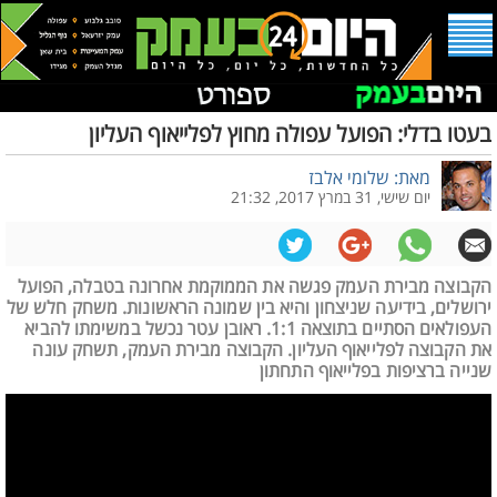
בעטו בדלי: הפועל עפולה מחוץ לפלייאוף העליון
מאת: שלומי אלבז
יום שישי, 31 במרץ 2017, 21:32
הקבוצה מבירת העמק פגשה את הממוקמת אחרונה בטבלה, הפועל
ירושלים, בידיעה שניצחון והיא בין שמונה הראשונות. משחק חלש של
העפולאים הסתיים בתוצאה 1:1. ראובן עטר נכשל במשימתו להביא
את הקבוצה לפלייאוף העליון. הקבוצה מבירת העמק, תשחק עונה
שנייה ברציפות בפלייאוף התחתון