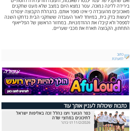
ואם שחקניו של עטר יכנסו לשאננות, העונה הזו עלולה להסתיים
בירידה לליגה נמוכה. עטר נמצא היום במצב שלא מעט שחקנים
מאוכזבים מהעובדה כי אינו סופר אותם. בהנהלת הקבוצה יצטרכו
לעשות בדק בית, במיוחד לאור העובדה ששחקני הבית נדחקו השנה
לספסל ולא קיבלו את ההזדמנויות. במחזור הראשון של הפלייאוף
התחתון, הקבוצה תארח את מכבי שעריים.
כתוב
למערכת
כתבות שיכולות לעניין אותך עוד
כפר הנוער ויצו נהלל זכה באליפות ישראל
לתיכונים במרוצי שדה
11/2/2026 דני ברנר