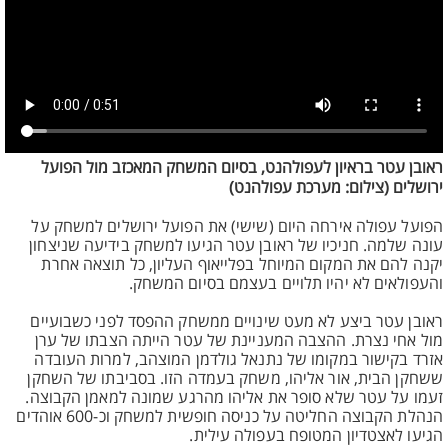
ראובן עטר בראיון לעפולהנט, בסיום המשחק המאכזב מול הפועל
ירושלים (צילום: מערכת עפולהנט)
הפועל עפולה אירחה היום (שישי) את הפועל ירושלים למשחק על
עונה שלמה. חניכיו של ראובן עטר הגיעו למשחק בידיעה שניצחון
יקנה להם את המקום המיוחל בפלייאוף העליון, כל תוצאה אחרת
והעפולאים לא יהיו תלויים בעצמם בסיום המשחק.
ראובן עטר ביצע לא מעט שינויים ממשחק ההפסד לפני כשבועיים
מול אחי נצרת. ההצבה המעניינת של עטר הייתה הצבתו של ערן
אזרד בקישור במקומו של נתנאל גולדמן המוצהב, למרות העובדה
ששחקן הבית, אור אליהו, משחק בעמדה הזו. בסביבתו של השחקן
זעמו על עטר שלא סופר את אליהו מהרגע שמונה למאמן הקבוצה.
הנהלת הקבוצה החליטה על כניסה חופשית למשחק וכ-600 אוהדים
הגיעו לאצטדיון המטופח בעפולה עילית.