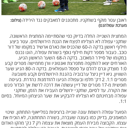
ראובן עטר מוקף בשחקניו. מתכוננים למאבקים נגד הירידה
(צילום:
מערכת עפולהנט)
המחצית השנייה החלה בדיוק כפי שהסתיימה המחצית הראשונה.
שחקני עפולה לא הצליחו לפצח את הגנת הירושלמים. עטר ביצע
חילוף ראשון בדקה ה-60 שהכניס את כארם ארשיד במקומו של דור
כוכב. כעבור מספר דקות חילוף נוסף בשורות עפולה, הוגו נכנס
במקומו של סיידר המאכזב. בדקה ה-68 השער הראשון הגיע.
האורחים יצאו להתקפה מתפרצת ואנטוניו וורן מחמישה מטרים קבע
1:0 מוצדק וגרם להלם על ספסל העפולאים. בדקה ה-80 הגיע שער
השוויון. גיא דיין ניצל ערבוביה בהגנת הירושלמים וקבע משבעה
מטרים 1:1. 2 דק' חלפו ובעפולה הגיעו להזדמנות נהדרת. בעיטה
חופשית מ-17 מטרים של דיין עשתה את דרכה לרשת אך הכדור פגש
את הקורה. עד לסיום, שחקני ירושלים העבירו את הזמן, שחקני
עפולה מבחינתם לא הצליחו להבקיע את שער הניצחון המיוחל. בסיום
1:1.
הפועל עפולה רושמת עונה שנייה ברציפות בפלייאוף התחתון. שינוי
המאמנים, בדיוק כמו בעונה שעברה, בשורה התחתונה, לא הוכיח את
עצמו. הקבוצה מבירת העמק מוצאת את עצמה רק 7 נק' מהקו האדום