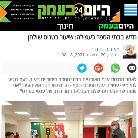
חדש בבתי הספר בעפולה: שיעור בטניס שולחן
מאת: דני ברנר
יום שני, 20 בדצמבר 2021, 08:18
לאחר הכנסת ענף האופניים בבתי הספר היסודיים בעיר, כעת הגיע
לתלמידי עפולה ענף ספורט נוסף - טניס שולחן. ראש העיר: "אני
שמח שהתלמידים שלנו מקבלים מגוון רחב של ענפי ספורט"