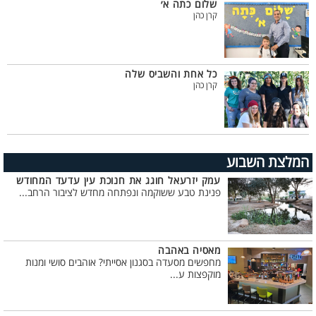
שלום כתה א׳
קרן כהן
כל אחת והשביס שלה
קרן כהן
המלצת השבוע
עמק יזרעאל חוגג את חנוכת עין עדעד המחודש
פנינת טבע ששוקמה ונפתחה מחדש לציבור הרחב...
מאסיה באהבה
מחפשים מסעדה בסגנון אסייתי? אוהבים סושי ומנות
מוקפצות ע...