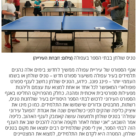
טניס שולחן בבתי הספר בעפולה
(צילום: דוברות העירייה)
אגף הספורט של עיריית עפולה ממשיך לחדש: בימים אלה נהנים
תלמידים בעיר עפולה משיעור ספורט חדש – טניס שולחן או בשמו
העממי יותר – פינג פונג. כידוע, הטניס שולחן נחשב לענף ספורט
פופולארי המאפשר לכל אחד או אחת למצוא עת עצמם וליהנות
מפעילות ספורטיבית איכותית ומהנה. כחלק מהפרויקט החליטו באגף
הספורט העירוני לרכוש לבתי הספר היסודיים בעיר שולחנות טניס,
רשתות, מחבטים וכדורים שישמשו את התלמידים. כמו כן מינו את
איציק כליפה שהקים לפני כשלושים שנה את אגודת 'הפועל עירוני
עפולה' בטניס שולחן ולמעשה עושה קאמבק לענף האהוב. כליפה
אמר השבוע: "אני שמח לאחר תקופה ארוכה להכניס שוב את הענף
הזה לבתי הספר, אין לי ספק שתלמידים רבים ימצאו את מקום בטניס
שולחן. המטרה היא לקדם את התלמידים, למצוא את המצטיינים