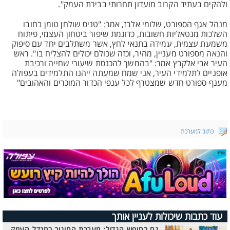
ולהקים בעתיד הקרוב מועדון תחרותי בבירת העמק".
מנהל אגף הספורט, שלומי אלבז, אמר: "טניס שולחן טומן בחובו
השלכות מנטאליות חשובות, כדוגמת שיפור ביטחון העצמי, פיתוח
משמעת עצמית, עמידה בתנאי לחץ, אשר משתלבים יחד עם סיפוק
והנאה מספורט מעניין, מהיר, וכזה שכולם יכולים להצליח בו". ראש
העיר אבי אלקבץ אמר: "בהמשך להכנסת שיעורי שחייה ורכיבת
אופניים לתלמידי העיר, אני שמח שמעתה ייהנו התלמידים בעפולה
מענף ספורט חדש שמצטרף לכל ענפי הכדור המוכרים והאהובים"
כתוב למערכת
עוד כתבות שיכולות לעניין אותך
גם בחופש הגדול: מערכת החינוך במגדל העמק