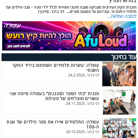
במלוא המרץ
תוכנית הקיץ העירונית מעניקה מענה חינוכי וחווייתי לכלל ילדי העיר - מגני הילדים ועד
תלמידי כיתות ט', עם דגש על צמצום פערים... דני ברנר, (חינוך)
לכתבה המלאה...
עוד בחינוך
עפולה: עשרות תלמידים השתתפו ביריד החקר
השנתי
דני ברנר, 24.2.2026
תכנית “בתי הספר המנגנים” בעפולה סיימה שני
עשורים מוצלחים של פעילות
דני ברנר, 24.11.2025
עפולה: התלמידים איירו את ספר הילדים של שנת
ה-100
דני ברנר, 20.10.2025