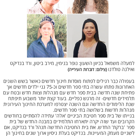
למעלה משמאל בכיוון השעון: נופר בנימין, מירב ביטון, ורד בנדיקט
ואילנה טולדנו
(צילום: דוברות העירייה)
בעפולה כבר רגילים לפתוח מוסדות חינוך חדשים כאשר בשש השנים
האחרונות פתחו עשרה בתי ספר חדשים וכ-75 גני ילדים חדשים אך
פתיחת שנה חדשה בבית ספר חדש עם מנהלות וצוות חדש ובטח עם
תלמידים חדשים- זה מרגש כפליים. בעוד קצת יותר משבוע תיפתח
שנת הלימודים החדשה וגם השנה יצטרפו למערכת החינוך העירונית
מנהלות חדשות בשלושה בתי ספר חדשים.
בנייתו של בית ספר חטיבת הביניים 'אלה' עתידה להסתיים בחודשים
הקרובים ועד שזה יקרה יתארחו התלמידים במבנה החדש של בית
ספר 'ברקת' החדש. את בית החטיבה החדשה תנהל ורד בנדיקט, אם
לשניים מעמק המעיינות. בנדיקט בעלת ניסיון ארוך שנים בחינוך הן