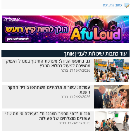
כתוב למערכת
עוד כתבות שיכולות לעניין אותך
גם בחופש הגדול: מערכת החינוך במגדל העמק
ממשיכה לפעול במלוא המרץ
15/7/2026 דני ברנר
עפולה: עשרות תלמידים השתתפו ביריד החקר
השנתי
24/2/2026 דני ברנר
תכנית “בתי הספר המנגנים” בעפולה סיימה שני
עשורים מוצלחים של פעילות
24/11/2025 דני ברנר