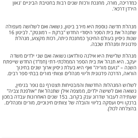
כמדריכה, מורה, מחנכת ורכזת שנים רבות בחטיבת הביניים 'גאון
הירדן דרכא'.
מנהלת חדשה נוספת היא מירב ביטון, נשואה ואם לשלושה מעפולה
שתנהל את בית הספר היסודי החדש "ברקת – רמונטק". לביטון 16
שנות ניסיון בעולם החינוך כמחנכת כיתה, רכזת מקצוע, מנהלת
פדגוגית ומנהלת שכבה.
מנהלת שלישית היא אילנה טולדאנו נשואה ואם שני ילדים משדה
יעקב. היא תנהל את בית הספר הממלכתי-דתי (חמ"ד) החדש שייפתח
השנה – "נועם מוריה" ואף היא בעלת ניסיון ארוך שנים בחינוך
הוראה, הדרכה פדגוגית וליווי מנהלים וצוותי מורים בבתי ספר רבים.
לשלוש המנהלות החדשות והמבטיחות תצטרף גם נופר בנימין,
נשואה ואם לשישה ילדים, ממצפה אילן שתנהל את "אולפנת צביה"
שעתידה לעבור שדרוג ענק בקרוב. ב15 שנים האחרונות עבדה במכון
ברנקו וייס ועסקה בליווי והובלה של צוותים חינוכיים, מורים ומנהלים.
בהצלחה לכולן.