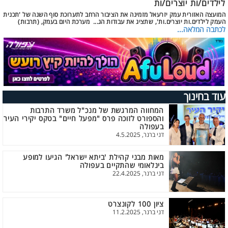
לילדים/ות יוצרים/ות
המועצה האזורית עמק יזרעאל מזמינה את הציבור הרחב לתערוכת סוף השנה של 'תכנית
העמק לילדים.ות יוצרים.ות', שתציג את עבודות הג... מערכת היום בעמק, (תרבות)
לכתבה המלאה...
עוד בחינוך
המחווה המרגשת של מנכ"ל משרד התרבות
והספורט לזוכה פרס "מפעל חיים" בטקס יקירי העיר
בעפולה
דני ברנר, 4.5.2025
מאות מבני קהילת 'ביתא ישראל' הגיעו למופע
בינלאומי שהתקיים בעפולה
דני ברנר, 22.4.2025
ציון 100 לקונצרט
דני ברנר, 11.2.2025