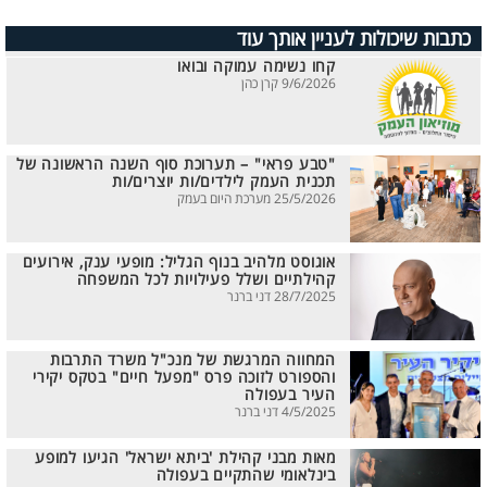
כתבות שיכולות לעניין אותך עוד
קחו נשימה עמוקה ובואו
9/6/2026 קרן כהן
"טבע פראי" – תערוכת סוף השנה הראשונה של
תכנית העמק לילדים/ות יוצרים/ות
25/5/2026 מערכת היום בעמק
אוגוסט מלהיב בנוף הגליל: מופעי ענק, אירועים
קהילתיים ושלל פעילויות לכל המשפחה
28/7/2025 דני ברנר
המחווה המרגשת של מנכ"ל משרד התרבות
והספורט לזוכה פרס "מפעל חיים" בטקס יקירי
העיר בעפולה
4/5/2025 דני ברנר
מאות מבני קהילת 'ביתא ישראל' הגיעו למופע
בינלאומי שהתקיים בעפולה