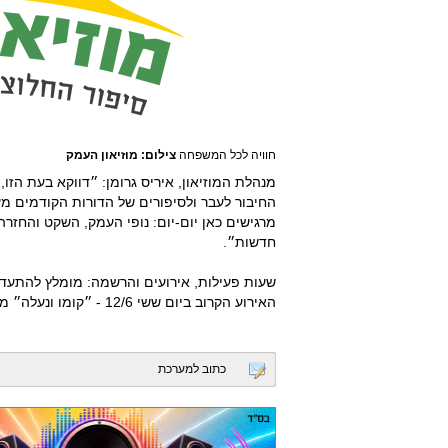
חוויה לכל המשפחה
צילום: מוזיאון העמק
מנהלת המוזיאון, איריס גרומן: ״דווקא בעת הזו,
החיבור לעבר ולסיפורים של הדורות הקודמים מ
מרגישים כאן יום-יום: נופי העמק, השקט והחז
חדשות״.
שעות פעילות, אירועים והרשמה: מומלץ להתעדכן מראש באתר 
האירוע הקרוב ביום ששי 12/6 - ״קומו ונעלה״ מופע מחול טקסי בהשתתפות הקהל.
כתוב למערכת