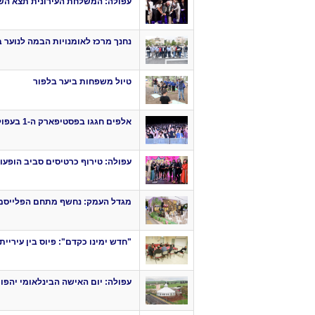
עפולה: המשלחת העירונית תצא הש
נחנך מרכז לאומנויות הבמה לנוער
טיול משפחות ביער בלפור
אלפים חגגו בפסטיפארק ה-1 בעפולה
עפולה: טירוף כרטיסים סביב הופעו
מגדל העמק: נחשף מתחם הפלייסמיי
"חדש ימינו כקדם": פיוס בין עיריית
עפולה: יום האישה הבינלאומי יהפו