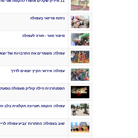
11 מיליון שקלים אושרו להקמת שני מרכזים לאזרחים הוותיקים
ניחוח פריזאי בעפולה
סיפור חוזר - חזרה לעפולה
עפולה: משמרים את התרבויות של יוצא
עפולה: אירועי הקיץ יוצאים לדרך
הפסנתרנית הילה קוליק מעפולה נוסעת ל
עפולה: הוקמה תערוכה חקלאית בלב הע
שוב בעפולה: התחרות 'גביע עפולה לריקו