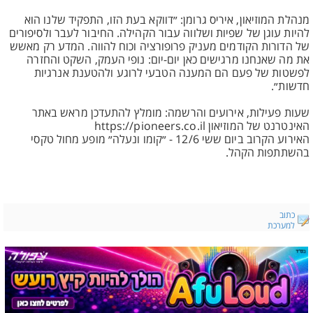
מנהלת המוזיאון, איריס גרומן: ״דווקא בעת הזו, התפקיד שלנו הוא
להיות עוגן של שפיות ושלווה עבור הקהילה. החיבור לעבר ולסיפורים
של הדורות הקודמים מעניק פרופורציה וכוח להווה. המדע רק מאשש
את מה שאנחנו מרגישים כאן יום-יום: נופי העמק, השקט והחזרה
לפשטות של פעם הם המענה הטבעי לרוגע ולהטענת אנרגיות
חדשות״.
שעות פעילות, אירועים והרשמה: מומלץ להתעדכן מראש באתר
האינטרנט של המוזיאון https://pioneers.co.il
האירוע הקרוב ביום ששי 12/6 - ״קומו ונעלה״ מופע מחול טקסי
בהשתתפות הקהל.
כתוב
למערכת