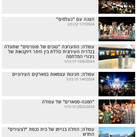
הצגה עם "נעלמים"
1/7/2024 קרן כהן
עפולה: התערוכה "גוונים של פוטרטים" שתעלה
בגלריה העירונית כוללת בין היתר דיוקנאות של
גיבורי המלחמה
10/6/2024 דני ברנר
עפולה: חגיגות עצמאות בפארקים העירוניים
1/4/2024 דני ברנר
"המגה-סטארים" של עפולה
20/2/2024 דני ברנר
עפולה: החלה בנייתו של בית כנסת "לצעירים"
החדש