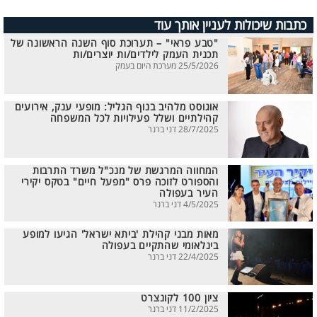
כתבות שיכולות לעניין אותך עוד
"טבע פראי" – תערוכת סוף השנה הראשונה של
תכנית העמק לילדים/ות יוצרים/ות
25/5/2026 מערכת היום בעמק
אוגוסט מלהיב בנוף הגליל: מופעי ענק, אירועים
קהילתיים ושלל פעילויות לכל המשפחה
28/7/2025 דני ברנר
המחווה המרגשת של מנכ"ל משרד התרבות
והספורט לזוכה פרס "מפעל חיים" בטקס יקירי
העיר בעפולה
4/5/2025 דני ברנר
מאות מבני קהילת 'ביתא ישראל' הגיעו למופע
בינלאומי שהתקיים בעפולה
22/4/2025 דני ברנר
ציון 100 לקונצרט
11/2/2025 דני ברנר