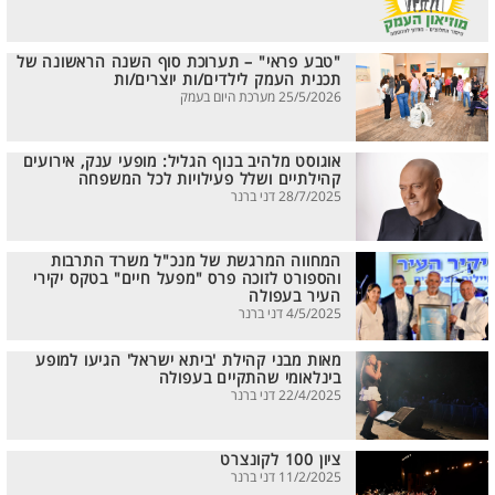
"טבע פראי" – תערוכת סוף השנה הראשונה של
תכנית העמק לילדים/ות יוצרים/ות
25/5/2026 מערכת היום בעמק
אוגוסט מלהיב בנוף הגליל: מופעי ענק, אירועים
קהילתיים ושלל פעילויות לכל המשפחה
28/7/2025 דני ברנר
המחווה המרגשת של מנכ"ל משרד התרבות
והספורט לזוכה פרס "מפעל חיים" בטקס יקירי
העיר בעפולה
4/5/2025 דני ברנר
מאות מבני קהילת 'ביתא ישראל' הגיעו למופע
בינלאומי שהתקיים בעפולה
22/4/2025 דני ברנר
ציון 100 לקונצרט
11/2/2025 דני ברנר