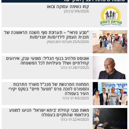
קחו נשימה עמוקה ובואו
9/6/2026 קרן כהן
"טבע פראי" – תערוכת סוף השנה הראשונה של
תכנית העמק לילדים/ות יוצרים/ות
25/5/2026 מערכת היום בעמק
אוגוסט מלהיב בנוף הגליל: מופעי ענק, אירועים
קהילתיים ושלל פעילויות לכל המשפחה
28/7/2025 דני ברנר
המחווה המרגשת של מנכ"ל משרד התרבות
והספורט לזוכה פרס "מפעל חיים" בטקס יקירי
העיר בעפולה
4/5/2025 דני ברנר
מאות מבני קהילת 'ביתא ישראל' הגיעו למופע
בינלאומי שהתקיים בעפולה
22/4/2025 דני ברנר