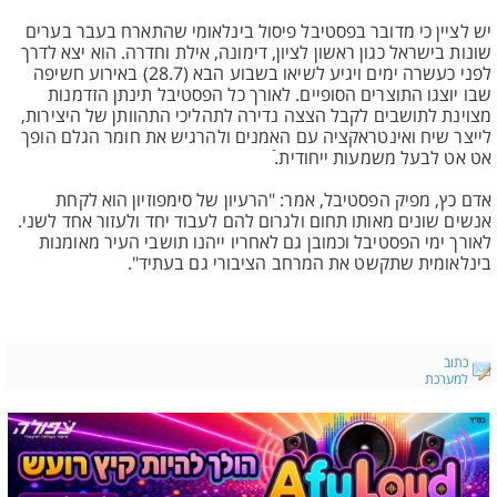
יש לציין כי מדובר בפסטיבל פיסול בינלאומי שהתארח בעבר בערים
שונות בישראל כגון ראשון לציון, דימונה, אילת וחדרה. הוא יצא לדרך
לפני כעשרה ימים ויגיע לשיאו בשבוע הבא (28.7) באירוע חשיפה
שבו יוצגו התוצרים הסופיים. לאורך כל הפסטיבל תינתן הזדמנות
מצוינת לתושבים לקבל הצצה נדירה לתהליכי התהוותן של היצירות,
לייצר שיח ואינטראקציה עם האמנים ולהרגיש את חומר הגלם הופך
אט אט לבעל משמעות ייחודית.ֿ
אדם כץ, מפיק הפסטיבל, אמר: "הרעיון של סימפוזיון הוא לקחת
אנשים שונים מאותו תחום ולגרום להם לעבוד יחד ולעזור אחד לשני.
לאורך ימי הפסטיבל וכמובן גם לאחריו ייהנו תושבי העיר מאומנות
בינלאומית שתקשט את המרחב הציבורי גם בעתיד".
כתוב
למערכת