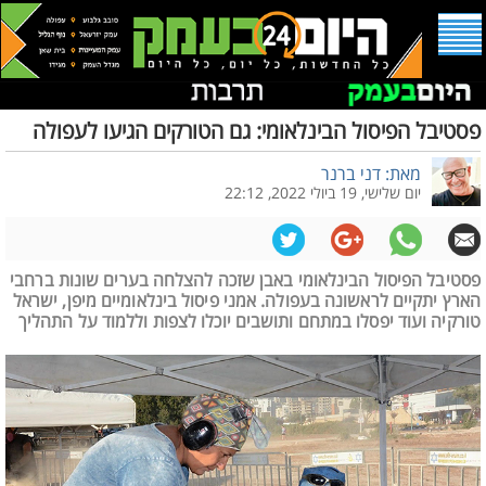
פסטיבל הפיסול הבינלאומי: גם הטורקים הגיעו לעפולה
מאת: דני ברנר
יום שלישי, 19 ביולי 2022, 22:12
פסטיבל הפיסול הבינלאומי באבן שזכה להצלחה בערים שונות ברחבי
הארץ יתקיים לראשונה בעפולה. אמני פיסול בינלאומיים מיפן, ישראל
טורקיה ועוד יפסלו במתחם ותושבים יוכלו לצפות וללמוד על התהליך