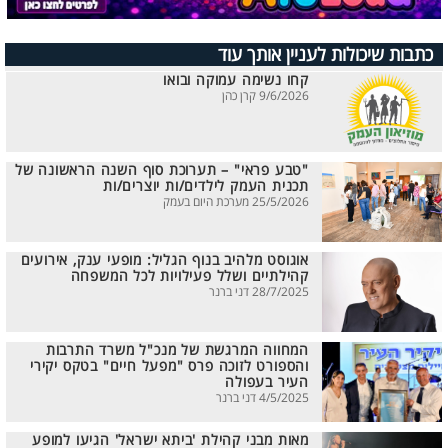
כתבות שיכולות לעניין אותך עוד
קחו נשימה עמוקה ובואו
9/6/2026 קרן כהן
"טבע פראי" – תערוכת סוף השנה הראשונה של
תכנית העמק לילדים/ות יוצרים/ות
25/5/2026 מערכת היום בעמק
אוגוסט מלהיב בנוף הגליל: מופעי ענק, אירועים
קהילתיים ושלל פעילויות לכל המשפחה
28/7/2025 דני ברנר
המחווה המרגשת של מנכ"ל משרד התרבות
והספורט לזוכה פרס "מפעל חיים" בטקס יקירי
העיר בעפולה
4/5/2025 דני ברנר
מאות מבני קהילת 'ביתא ישראל' הגיעו למופע