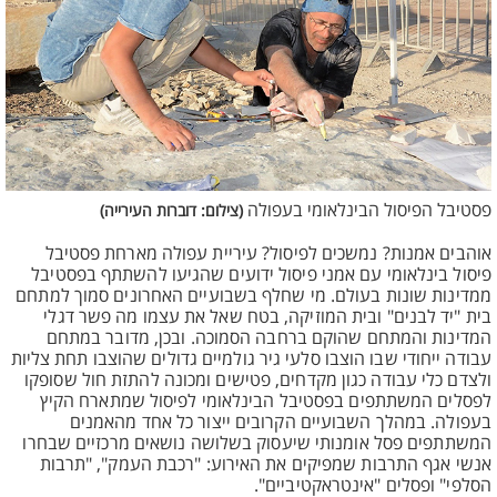
פסטיבל הפיסול הבינלאומי בעפולה
(צילום: דוברות העירייה)
אוהבים אמנות? נמשכים לפיסול? עיריית עפולה מארחת פסטיבל
פיסול בינלאומי עם אמני פיסול ידועים שהגיעו להשתתף בפסטיבל
ממדינות שונות בעולם. מי שחלף בשבועיים האחרונים סמוך למתחם
בית "יד לבנים" ובית המוזיקה, בטח שאל את עצמו מה פשר דגלי
המדינות והמתחם שהוקם ברחבה הסמוכה. ובכן, מדובר במתחם
עבודה ייחודי שבו הוצבו סלעי גיר גולמיים גדולים שהוצבו תחת צליות
ולצדם כלי עבודה כגון מקדחים, פטישים ומכונה להתזת חול שסופקו
לפסלים המשתתפים בפסטיבל הבינלאומי לפיסול שמתארח הקיץ
בעפולה. במהלך השבועיים הקרובים ייצור כל אחד מהאמנים
המשתתפים פסל אומנותי שיעסוק בשלושה נושאים מרכזיים שבחרו
אנשי אגף התרבות שמפיקים את האירוע: "רכבת העמק", "תרבות
הסלפי" ופסלים "אינטראקטיביים".