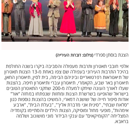
הצגת בוסתן ספרדי
(צילום: דוברות העירייה)
אלפי חובבי תאטרון ותרבות מעפולה והסביבה ביקרו בשנה החולפת
בהיכל התרבות העירוני בעפולה שם צפו באחת מ-13 הצגות תאטרון
של תיאטראות רפרטואריים וביניהם הבימה, בית לסין, תיאטרון החאן,
תיאטרון באר שבע, הקאמרי, תיאטרון עברי ותיאטרון חיפה. בהצגות
שעלו לאורך העונה שיחקו למעלה מ-200 שחקני התאטרון הטובים
בישראל שהופיעו בשרשרת הצגות ומחזות שנפתחו במחזה "אור"
אודות סיפור חייה של שושנה דמארי, המשיכו בהצגות נוספות כגון
"סלאח שבתי", "סינית אני מדברת אליך", "בעלת הבית", "ארבע
אימהות", מופעי מחול ומוסיקה, הצגות הילדים והסתיימו בקומדיה
המצליחה "הקומיקאים" עם ענקי הבידור מוני מושונוב ושלמה
בראבא.