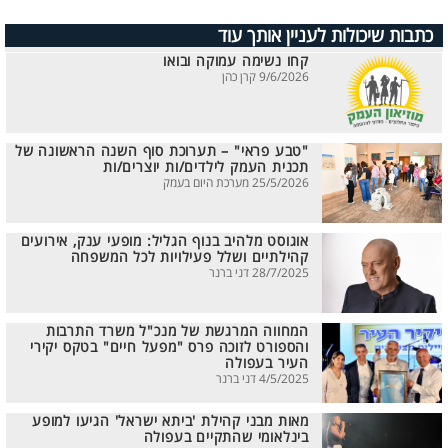
כתבות שיכולות לעניין אותך עוד
קחו נשימה עמוקה ובואו
9/6/2026 קרן כהן
"טבע פראי" – תערוכת סוף השנה הראשונה של
תכנית העמק לילדים/ות יוצרים/ות
25/5/2026 מערכת היום בעמק
אוגוסט מלהיב בנוף הגליל: מופעי ענק, אירועים
קהילתיים ושלל פעילויות לכל המשפחה
28/7/2025 דני ברנר
המחווה המרגשת של מנכ"ל משרד התרבות
והספורט לזוכה פרס "מפעל חיים" בטקס יקירי
העיר בעפולה
4/5/2025 דני ברנר
מאות מבני קהילת 'ביתא ישראל' הגיעו למופע
בינלאומי שהתקיים בעפולה