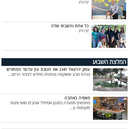
קרן כהן
כל אחת והשביס שלה
קרן כהן
המלצת השבוע
עמק יזרעאל חוגג את חנוכת עין עדעד המחודש
פנינת טבע ששוקמה ונפתחה מחדש לציבור הרחב...
מאסיה באהבה
מחפשים מסעדה בסגנון אסייתי? אוהבים סושי ומנות
מוקפצות ע...