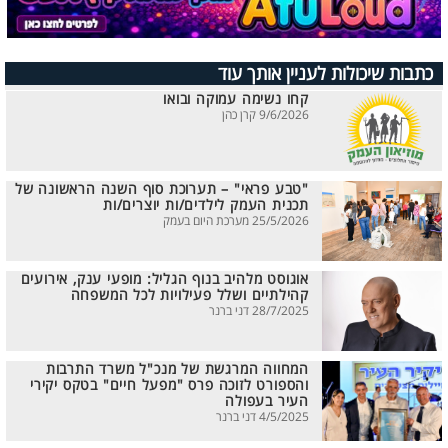
כתבות שיכולות לעניין אותך עוד
קחו נשימה עמוקה ובואו
9/6/2026 קרן כהן
"טבע פראי" – תערוכת סוף השנה הראשונה של
תכנית העמק לילדים/ות יוצרים/ות
25/5/2026 מערכת היום בעמק
אוגוסט מלהיב בנוף הגליל: מופעי ענק, אירועים
קהילתיים ושלל פעילויות לכל המשפחה
28/7/2025 דני ברנר
המחווה המרגשת של מנכ"ל משרד התרבות
והספורט לזוכה פרס "מפעל חיים" בטקס יקירי
העיר בעפולה
4/5/2025 דני ברנר