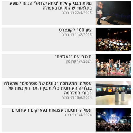
מאות מבני קהילת 'ביתא ישראל' הגיעו למופע
בינלאומי שהתקיים בעפולה
22/4/2025 דני ברנר
ציון 100 לקונצרט
11/2/2025 דני ברנר
הצגה עם "נעלמים"
1/7/2024 קרן כהן
עפולה: התערוכה "גוונים של פוטרטים" שתעלה
בגלריה העירונית כוללת בין היתר דיוקנאות של
גיבורי המלחמה
10/6/2024 דני ברנר
עפולה: חגיגות עצמאות בפארקים העירוניים
1/4/2024 דני ברנר