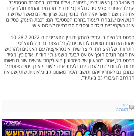
בישראל כגון ראשון לציון, דימונה, אילת וחדרה. במסגרת הפסטיבל
יקבלו האמנים סלע גיר גדול וכן כלים כמו מקדחים והתזת חול וייקחו
את זה משם השאר יהיה תלוי בדמיון ובכישרון שלהם כאשר שלושת
הנושאים שנבחרו לעמוד במרכז הפסטיבל הם: רכבת העמק, פסלים
אינטראקטיביים לילדים ופסלים סביבתיים לצילום אישי.
הפסטיבל הייחודי עתיד להתקיים בין התאריכים ה-10-28.7.2022
ויהווה הזדמנות מצוינת לתושבים לקבל הצצה נדירה לתהליכי
התהוותן של היצירות, לייצר שיח ואינטראקציה עם האמנים ולהרגיש
את חומר הגלם הופך אט אט לבעל משמעות ייחודית. אדם כץ, מפיק
הפסטיבל, אמר: "הרעיון של סימפוזיון הוא לקחת אנשים שונים מאותו
תחום ולגרום להם לעבוד יחד ולעזור אחד לשני. לאורך ימי הפסטיבל
וכמובן גם לאחריו ייהנו תושבי העיר מאומנות בינלאומית שתקשט את
המרחב הציבורי גם בעתיד".
כתוב
למערכת