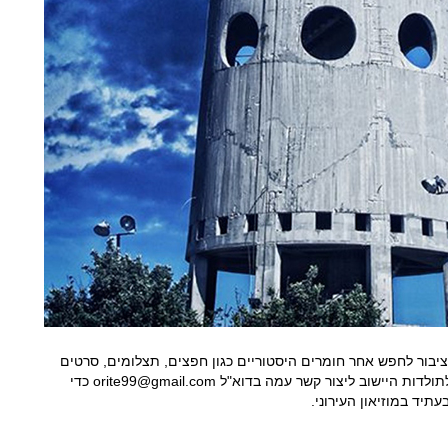
יבור לחפש אחר חומרים היסטוריים כגון חפצים, תצלומים, סרטים
ישנים בכל פורמט, תעודות ומסמכים הקשורים לתולדות היישוב ליצור קשר עמה בדוא"ל orite99@gmail.com כדי
יד במוזיאון העירוני.