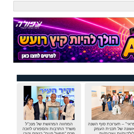
ראי" – תערוכת סוף השנה
המחווה המרגשת של מנכ"ל
שונה של תכנית העמק
משרד התרבות והספורט לזוכה
ילדים/ות יוצרים/ות
פרס "מפעל חיים" בטקס יקירי