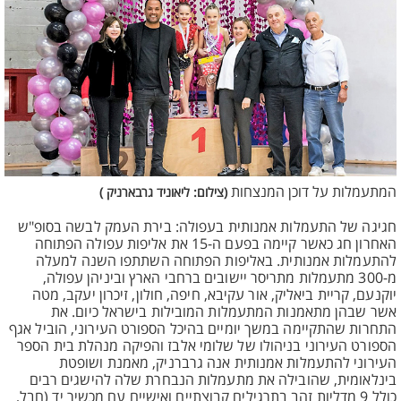
המתעמלות על דוכן המנצחות
(צילום: ליאוניד גרבארניק )
חגיגה של התעמלות אמנותית בעפולה: בירת העמק לבשה בסופ"ש
האחרון חג כאשר קיימה בפעם ה-15 את אליפות עפולה הפתוחה
להתעמלות אמנותית. באליפות הפתוחה השתתפו השנה למעלה
מ-300 מתעמלות מתריסר יישובים ברחבי הארץ וביניהן עפולה,
יוקנעם, קריית ביאליק, אור עקיבא, חיפה, חולון, זיכרון יעקב, מטה
אשר שבהן מתאמנות המתעמלות המובילות בישראל כיום. את
התחרות שהתקיימה במשך יומיים בהיכל הספורט העירוני, הוביל אגף
הספורט העירוני בניהולו של שלומי אלבז והפיקה מנהלת בית הספר
העירוני להתעמלות אמנותית אנה גרברניק, מאמנת ושופטת
בינלאומית, שהובילה את מתעמלות הנבחרת שלה להישגים רבים
כולל 9 מדליות זהב בתרגילים קבוצתיים ואישיים עם מכשיר יד (חבל,