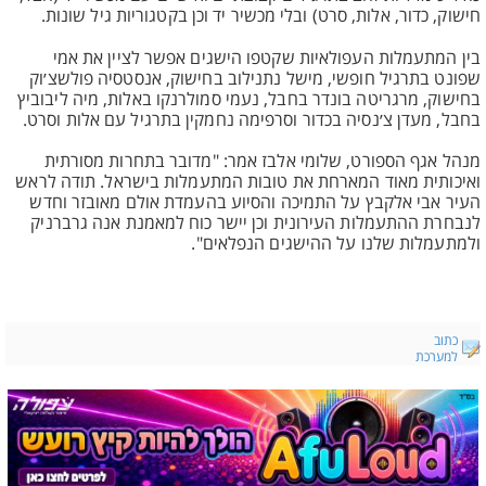
חישוק, כדור, אלות, סרט) ובלי מכשיר יד וכן בקטגוריות גיל שונות.
בין המתעמלות העפולאיות שקטפו הישגים אפשר לציין את אמי
שפונט בתרגיל חופשי, מישל נתנילוב בחישוק, אנסטסיה פולשצ׳וק
בחישוק, מרגריטה בונדר בחבל, נעמי סמולרנקו באלות, מיה ליבוביץ
בחבל, מעדן צ׳נסיה בכדור וסרפימה נחמקין בתרגיל עם אלות וסרט.
מנהל אגף הספורט, שלומי אלבז אמר: "מדובר בתחרות מסורתית
ואיכותית מאוד המארחת את טובות המתעמלות בישראל. תודה לראש
העיר אבי אלקבץ על התמיכה והסיוע בהעמדת אולם מאובזר וחדש
לנבחרת ההתעמלות העירונית וכן יישר כוח למאמנת אנה גרברניק
ולמתעמלות שלנו על ההישגים הנפלאים".
כתוב
למערכת