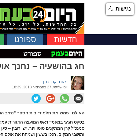
נגישות
חדשות
ספורט
חג בהושעיה – נחנך או
מאת: קרן כהן
יום שלישי, 27 בפברואר 2018, 18:39
האולם ישמש את תלמידי בית הספר "נתיב הוש
בטקס חגיגי במעמד ראש המועצה האזורית עמק יזר
סמנכ"ל קרן המתקנים טוטו וינר, ישי רובין – סג
ותושבי המקום, חנכו בששון ושמחה את אולם הס