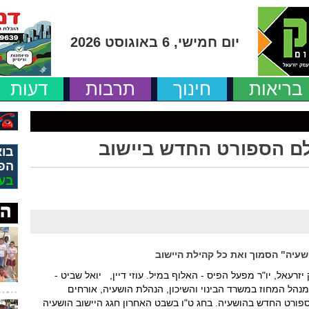
יום חמישי, 6 באוגוסט 2026
בריאות
חינוך
תרבות
דעות
לם הספורט החדש ביישוב
בוא
הפ
בע
עיה" הסמוך ואת כל קהילת היישוב
עאל, יו"ר מפעל הפיס - האלוף במיל. עוזי דיין, יואל שביט -
ן מנהל המחוז במשרד הבינוי והשיכון, הנהלת הושעיה, אורחים
פורט החדש בהושעיה. בחג ט"ו בשבט האחרון חגג היישוב הושעיה