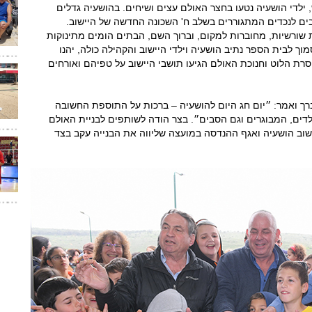
, ילדי הושעיה נטעו בחצר האולם עצים ושיחים. בהושעיה גדלים
סבים לנכדים המתגוררים בשלב ח' השכונה החדשה של היישוב.
שורשיות, מחוברות למקום, וברוך השם, הבתים הומים מתינוקות
ך לבית הספר נתיב הושעיה וילדי היישוב והקהילה כולה, יהנו
רת הלוט וחנוכת האולם הגיעו תושבי היישוב על טפיהם ואורחים
רך ואמר: ״יום חג היום להושעיה – ברכות על התוספת החשובה
ילדים, המבוגרים וגם הסבים״. בצר הודה לשותפים לבניית האולם
יישוב הושעיה ואגף ההנדסה במועצה שליווה את הבנייה עקב בצד