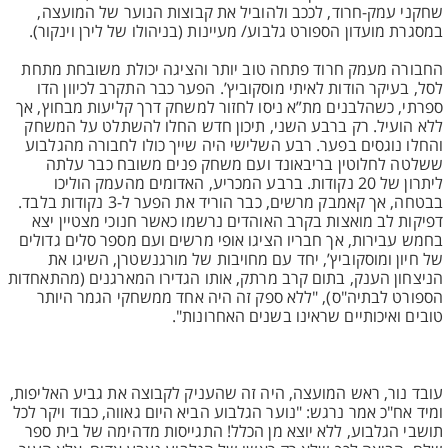
שחקני עמק-חרוד, לככב ולהוביל את קבוצות הנוער של המועצה,
במסגרת מועדון הספורט גלבוע/ מעיינות (בניהולו של לירן וינקור).
החבורה מעמק חרוד פתחה טוב יותר והציגה יכולת משובחת מתחת
לסל, בעיקר הודות לאיתי מוסקוביץ’. הפער כבר התקרב לכיוון הדו
ספרתי, כשהלבנים מת”א ניסו לחזור למשחק דרך קליעות מבחוץ, אך
ללא הועיל. רק ברבע השני, תיכון חדש החלו להשתלט על המשחק
והחלו נוגסים בפער. רבע השלישי היה שייך כולו לחבורה מהגלבוע
ששלטה לחלוטין בריבאונד ועם משחק פנים משובח כבר עלתה
ליתרון של 20 נקודות. ברבע המכריע, האדומים מהעמק הוליכו
בבטחה, אך קאמבק מרשים, כבר הוריד את הפער ל-3 נקודות בלבד.
דפיקות לב מואצות בקרב האוהדים נרשמו כאשר חנוכי מצטיין יצא
בחמש עבירות, אך חבריו הציגו אופי מרשים ועם מספר סלים גדולים
של חיון ומוסקוביץ’, יחד עם מחויבות של מורגנשטרן, השיגו את
הניצחון הענק, בתום קרב מרתק, אותו הגדירו המארגנים (מהתאחדות
הספורט לבתיה"ס), "ללא ספק זה היה אחד ממשחקי הגמר היותר
טובים ואיכותיים שראינו בשנים האחרונות".
עובד נור, ראש המועצה, היה זה שהעניק לקבוצה את גביע האליפות,
ומיד אח"כ אמר נרגש: "נוער הגלבוע הביא היום גאווה, כבוד ויקר לכל
תושבי הגלבוע, ללא יוצא מן הכלל! התגייסות מדהימה של בית ספר