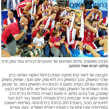
חבורה מאושרת. צלחת האליפות של התיכוניים לביה״ס עמל עמק חרוד
(צילום: דוברות מוא״ז הגלבוע)
הקבוצה של ליאור קרת סיפקה הצגת כדורסל התקפי ושלטה ברוב
שלבי המשחק. כוכב המשחק היה ללא ספק יותם חנוכי, שסיפק משחק
פנטסטי עם 29 נקודת. כמעט 3 רבעים היה המשחק צמוד, עד שעמק
חרוד השתלטו על המשחק בסוף הרבע השלישי. ת"א הצליחו לבצע
קאמבק, אבל נכנעו בסיום. זו הפעם השנייה בתולדות ביה"ס הרב
תחומי עמק חרוד שנבחרת ביה"ס מעפילה למעמד גמר ליגת העל
לתיכוניים. כזכור, בשנת 2013 נבחרת ביה"ס זכתה באליפות ראשונה
בתולדותיה עם ניצחון על גימנסיה ריאלית ראשל"צ. כעת, צפויים