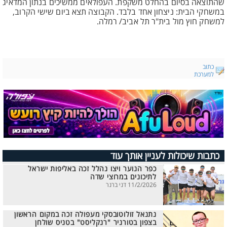
שהתוצאה בסיום בהחלט משקפת. העפולאים ממשיכים בנתון המדאיג
במשחקי הבית: ניצחון אחד בלבד. הקבוצה תצא ביום שישי הקרוב,
למשחק חוץ מול בית"ר תל אביב/ רמלה.
כתוב
למערכת
כתבות שיכולות לעניין אותך עוד
כפר הנוער ויצו נהלל זכה באליפות ישראל
לתיכונים במרוצי שדה
11/2/2026 דני ברנר
נתנאל זולוטובסקי מעפולה זכה במקום הראשון
בצפון בטורניר "רנקליסט" בטניס שולחן