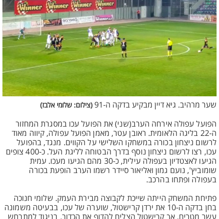
שער מרהיב. גיא דיין מבקיע בדקה ה-91
(צילום: שלומי אלבז)
הפועל עפולה אירחה הערב(שני) את הפועל עכו במסגרת המחזור
ה-22 בליגה הלאומית. ראובן עטר, מאמן הפועל עפולה, קיווה מאוד
לרשום ניצחון בכורה במשחקו השלישי על הקווים. מנגד, בהפועל
עכו, רצו לרשום ניצחון נוסף בדרך הבטוחה לליגת העל. כ-400 צופים
הגיעו לאצטדיון בעפולה עילית, כ-30 מהם הגיעו מעכו. עמית
שומוביץ', נועם גמון ואליאור סיידר רשמו הערב הופעת בכורה
בעפולה ופתחו בהרכב.
פתיחת המשחק הייתה שייכת לקבוצה מבירת העמק. שלומי חנוכה
בחן בדקה ה-10 את ירדן קרישטול, שוערה של עכו, בבעיטה משמונה
עשר מטרים, אך קרישטול הצליח להדוף את הכדור. בניגוד למתרחש