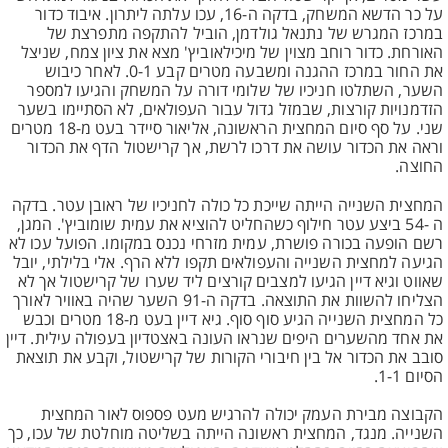
על כר הדשא המשחק, בדקה ה-16, עכו עלתה ליתרון. איבוד כדור
במרכז המגרש של נתנאל גולדמן, הוביל להתקפה מתפרצת של
האורחת. כדור רוחב מצוין של מיכילאוביץ' מצא את ציון צמח, שניצל
את החור במרכז ההגנה ומשבעה מטרים קבע 0-1. לאחר כיבוש
השער, השתלטו חניכיו של שלומי דורה על המשחק והגיעו למספר
הזדמנויות קורצות, שבמזל גדול עבור העפולאים, לא הסתיימו בשער
שני. על סף סיום המחצית הראשונה, אליאור סיידר בעט מ-18 מטרים
וראה את הכדור עושה את דרכו לרשת, אך קרישטול הדף את הכדור
החוצה.
המחצית השנייה הייתה שייכת כל כולה לחניכיו של ראובן עטר. בדקה
ה -54 ביצע עטר חילוף כשהחליט להוציא את עמית שומוביץ'. המגן,
רשם הופעה בכורה פושרת, עמית מזרחי נכנס במקומו. הפועל עכו לא
הגיעה למחצית השנייה והעפולאים תקפו ללא הרף. אלי בלילתי, יובל
שאווט וגיא דיין הגיעו למצבים קורצים ליד שערו של קרישטול אך לא
הצליחו להשוות את התוצאה. בדקה ה-91 השער שהיה באוויר לאורך
כל המחצית השנייה הגיע סוף סוף. גיא דיין בעט מ-18 מטרים וכבש
את אחד מהשערים היפים שנראו העונה באצטדיון בעפולה עילית. דיין
סובב את הכדור אל בין חיבורי הקורות של קרישטול, וקבע את תוצאת
הסיום 1-1.
הקבוצה מבירת העמק יכולה להרגיש מעט פספוס לאור המחצית
השנייה. מנגד, המחצית ראשונה הייתה בשליטה מוחלטת של עכו, כך