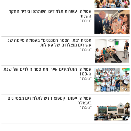
עפולה: עשרות תלמידים השתתפו ביריד החקר
השנתי
דני ברנר
תכנית “בתי הספר המנגנים” בעפולה סיימה שני
עשורים מוצלחים של פעילות
דני ברנר
עפולה: התלמידים איירו את ספר הילדים של שנת
ה-100
דני ברנר
עפולה: ייפתח קמפוס חדש לתלמידים מצטיינים
בעפולה
דני ברנר