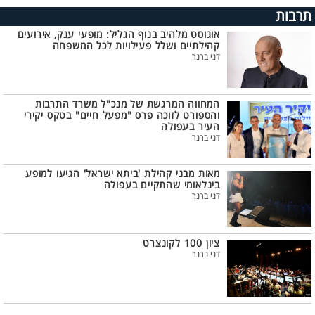
תרבות
אוגוסט מלהיב בנוף הגליל: מופעי ענק, אירועים
קהילתיים ושלל פעילויות לכל המשפחה
דני ברנר
המחווה המרגשת של מנכ"ל משרד התרבות
והספורט לזוכה פרס "מפעל חיים" בטקס יקירי
העיר בעפולה
דני ברנר
מאות מבני קהילת 'ביתא ישראל' הגיעו למופע
בינלאומי שהתקיים בעפולה
דני ברנר
ציון 100 לקונצרט
דני ברנר