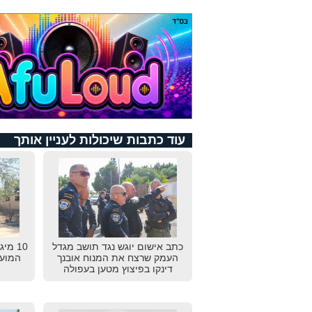
עוד כתבות שיכולות לעניין אותך
כתב אישום יוגש נגד תושב מגדל
10 מי
העמק שרצח את המנוח אובנך
המועצ
דינקו בפיצוץ מטען בעפולה