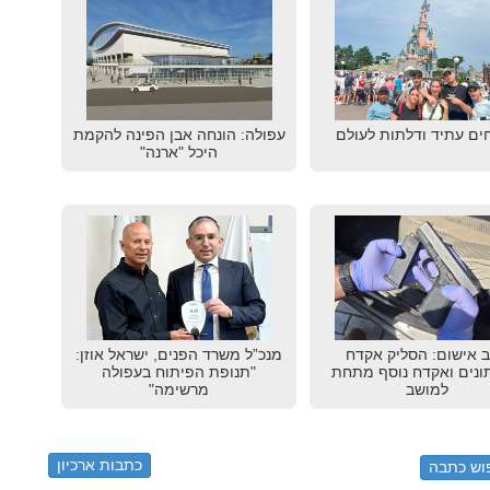
ים עתיד ודלתות לעולם
עפולה: הונחה אבן הפינה להקמת
היכל "ארנה"
 אישום: הסליק אקדח
מנכ”ל משרד הפנים, ישראל אוזן:
נים ואקדח נוסף מתחת
"תנופת הפיתוח בעפולה
למושב
מרשימה"
כתבות ארכיון