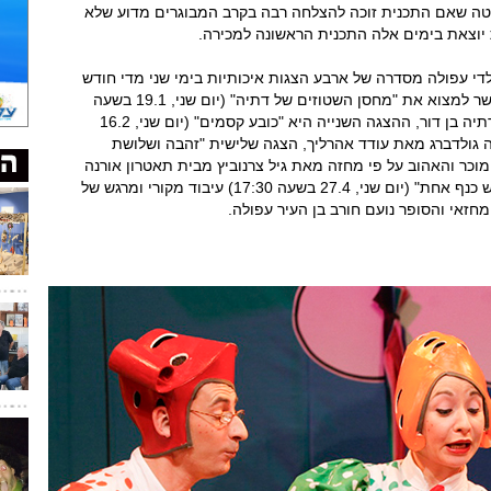
יטה שאם התכנית זוכה להצלחה רבה בקרב המבוגרים מדוע שלא
יוצאת בימים אלה התכנית הראשונה למכירה.
לדי עפולה מסדרה של ארבע הצגות איכותיות בימי שני מדי חודש
(מינואר ועד אפריל כולל). בין ההצגות שיעלו אפשר למצוא את "מחסן השטוזים של דתיה" (יום שני, 19.1 בשעה
17:30) שכתבה המשוררת, הסופרת והמלחינה דתיה בן דור, ההצגה השנייה היא "כובע קסמים" (יום שני, 16.2
של לאה גולדברג מאת עודד אהרליך, הצגה שלישית "זהבה ושלושת
י, 16.3 בשעה 17:30) הסיפור המוכר והאהוב על פי מחזה מאת גיל צרנוביץ מבית תאטרון אורנה
פורת ואת הסדרה תנעל הצגת הילדים "לציונה יש כנף אחת" (יום שני, 27.4 בשעה 17:30) עיבוד מקורי ומרגש של
מחזאי והסופר נועם חורב בן העיר עפולה.