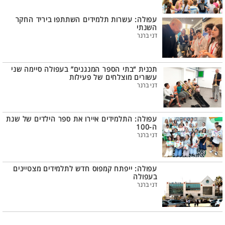
עפולה: עשרות תלמידים השתתפו ביריד החקר
השנתי
דני ברנר
תכנית “בתי הספר המנגנים” בעפולה סיימה שני
עשורים מוצלחים של פעילות
דני ברנר
עפולה: התלמידים איירו את ספר הילדים של שנת
ה-100
דני ברנר
עפולה: ייפתח קמפוס חדש לתלמידים מצטיינים
בעפולה
דני ברנר