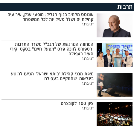
תרבות
אוגוסט מלהיב בנוף הגליל: מופעי ענק, אירועים
קהילתיים ושלל פעילויות לכל המשפחה
דני ברנר
המחווה המרגשת של מנכ"ל משרד התרבות
והספורט לזוכה פרס "מפעל חיים" בטקס יקירי
העיר בעפולה
דני ברנר
מאות מבני קהילת 'ביתא ישראל' הגיעו למופע
בינלאומי שהתקיים בעפולה
דני ברנר
ציון 100 לקונצרט
דני ברנר