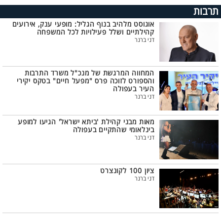
תרבות
אוגוסט מלהיב בנוף הגליל: מופעי ענק, אירועים
קהילתיים ושלל פעילויות לכל המשפחה
דני ברנר
המחווה המרגשת של מנכ"ל משרד התרבות
והספורט לזוכה פרס "מפעל חיים" בטקס יקירי
העיר בעפולה
דני ברנר
מאות מבני קהילת 'ביתא ישראל' הגיעו למופע
בינלאומי שהתקיים בעפולה
דני ברנר
ציון 100 לקונצרט
דני ברנר