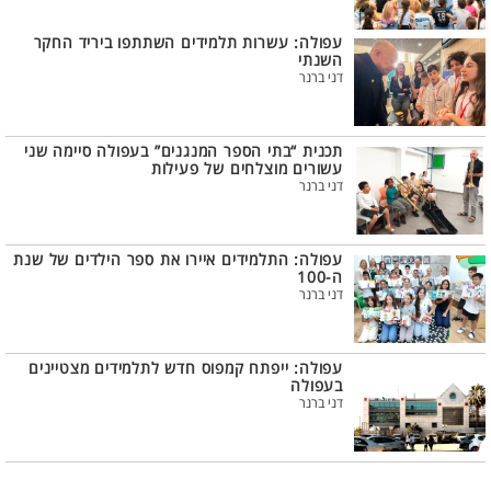
עפולה: עשרות תלמידים השתתפו ביריד החקר
השנתי
דני ברנר
תכנית “בתי הספר המנגנים” בעפולה סיימה שני
עשורים מוצלחים של פעילות
דני ברנר
עפולה: התלמידים איירו את ספר הילדים של שנת
ה-100
דני ברנר
עפולה: ייפתח קמפוס חדש לתלמידים מצטיינים
בעפולה
דני ברנר