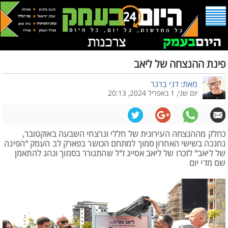
פינת ההנצחה של ליאב
מאת: דני ברנר
יום שני, 1 באפריל 2024, 20:13
כחלק מההנצחה העירונית של חללי ונרצחי השבעה באוקטובר,
נחנכה בשישי האחרון סמוך למתחם הכושר בפארק לב העמק "הפינה
של ליאב" לזכרו של ליאב אסייג ז"ל שהתגורר בסמוך ונהג להתאמן
שם מדי יום