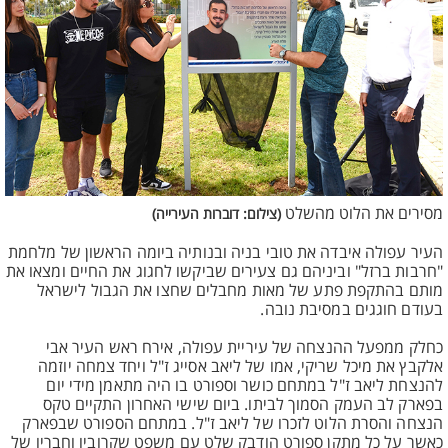
מסירים את הלוט מהשלט
(צילום: דוברות העירייה)
העיר עפולה איבדה את טובי בניה ובנותיה ביומה הראשון של מלחמת
"חרבות ברזל" וביניהם גם צעירים שביקשו לחגוג את החיים ומצאו את
מותם בהתקפת פתע של מאות מחבלים שחצו את הגבול לישראל
בעודם חוגגים במסיבת נובה.
כחלק ממפעל ההנצחה של עיריית עפולה, אירח ראש העיר אבי
אלקבץ את מיכל שריקי, אמו של ליאב אסייג ז"ל ויחד צמחה יוזמה
להנצחת ליאב ז"ל במתחם כושר וספורט בו היה מתאמן מידי יום
בפארק לב העמק הסמוך לביתו. ביום שישי האחרון התקיים טקס
הנצחה והסרת הלוט לזכרו של ליאב ז"ל. במתחם הספורט שבפארק
כאשר על כל מתקן ספורט הודבק שלט עם משפט שקרוביו וחבריו של