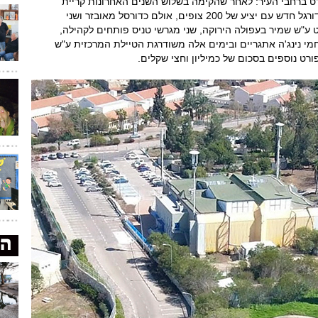
ט ברחבי העיר: לאחר שהקימה בשלוש השנים האחרונות קריית
ספורט ע"ש בגין בדרום העיר הכוללת אצטדיון כדורגל חדש עם יציע של 200 צופים, אולם כדורסל מאובזר ושני
 ע"ש שמיר בעפולה הירוקה, שני מגרשי טניס פותחים לקהילה,
מי נינג'ה אתגריים ובימים אלה משודרגת הטיילת המרכזית ע"ש
רט נוספים בסכום של כמיליון וחצי שקלים.