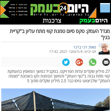
מגדל העמק: טקס סיום טמנת קווי מתח עליון ב"קריית
בגין"
מאת: דני ברנר
יום רביעי, 8 בדצמבר 2021, 17:42
27 מיליון שקלים עלות הפרויקט. במקביל נמשך המאמץ בהעתקת
קווי מתח גבוה ב"נוף העמק" והמשך הטמנת הקו בשכונת "מצפה
העמק" שלביצועו גויסו כבר 2.5 מיליון שקלים מתוך 5