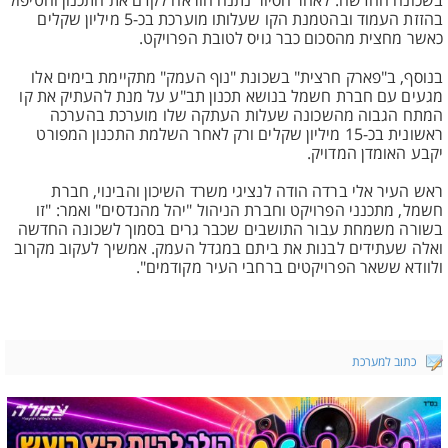
בשכונה החדשה. לאחר הסיור נתנה הוראה לקדם את התכנון והטיפול
בהזזת העמוד ובהטמנת הקו שעלותו מוערכת בכ-5 מיליון שקלים
כאשר מחצית מהסכום כבר גויס לטובת הפרויקט.
בנוסף, ב"פארק חרצית" בשכונת "נוף העמק" מתקיימת בימים אלו
מגעים עם חברת חשמל בנושא תכנון תב"ע על מנת להעתיק את קו
המתח הגבוה מהשכונה שעלות העתקה שלו מוערכת בהערכה
ראשונית בכ-15 מיליון שקלים ורק לאחר השלמת התכנון המפורט
יקבע האומדן המדויק.
ראש העיר אלי ברדה הודה לנציגי משרד השיכון והבינוי, חברת
חשמל, מתכנני הפרויקט וחברת הניהול "יהל מהנדסים" ואמר: "זו
בשורה משמחת עבור התושבים שכבר גרים בסמוך לשכונה החדשה
ואלה שעתידים לבנות את ביתם במגדל העמק. אמשיך לעקוב מקרוב
ולוודא ששאר הפרויקטים ברחבי העיר מקודמים".
כתוב למערכת