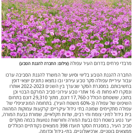
מרבדי פרחים בדרום העיר עפולה
(צילום: החברה להגנת הטבע)
החברה להגנת הטבע בליווי וסיוע של המשרד להגנת הסביבה ערכו
עבור עיריית עפולה סקר טבע עירוני ובו נמצאו נתונים יוצאי דופן
בחשיבותם. במסגרת הסקר שנערך בין השנים 2022-2023 אותרו
ונסקרו לא פחות מ- 16 אתרי טבע עירוני סביב המרקם הבנוי וכן
בתוכו, ששטחם הכולל כ-17,760 דונם, מתוך 29,310 דונם בתחום
השיפוט של עפולה (כ-60% משטח העיר). בתחומה המוניציפלי של
עפולה מתקיימים שמונה בתי גידול עיקריים: קרקעות עמוקות המהווה
בית גידול למיני צומח וחי רבים, שדות חקלאיים, שמורת גבעת המורה,
יער נטע בשטח רכס גבעת המורה וחורשות נטועות בכמה מוקדים
סביב העיר, במסגרת הסקר תועדו 398 ממצאים נקודתיים הכוללים
ממצאים בוטניים, ארכיאולוגיים, בתי-גידול וכדומה.