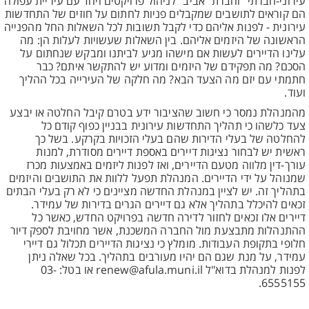
עירוני-חברתי" וחברת "אביב" לניהול פרויקטים ויחד עם עיריית עפולה
הם קוראים לתושבים שמקבלים פניות לחתום על חוזים של התחדשות
עירונית - לפנות אליהם כדי לקבל תשובות לכל השאלות החל מהפנייה
הראשונה של היזמים אליהם. בין השאלות שעשויות לעלות הן: מה
עלינו הדיירים לעשות אם מישהו מגיע לביתנו ומבקש שנחתום על
הסכם? מה תפקידם של היזמים ומדוע יש להתקשר איתם? כבר
חתמתי עם יזם מה הצעד הבא? מה חלקה של העירייה בכל ההליך
ועוד.
מהמנהלת נמסר כי חשוב שהציבור ידע בטרם קיבל החלטה או יבצע
צעד כלשהו כי תהליך התחדשות עירונית בבניין כפוף קודם כל
להחלטה של בעלי הדירות שהם בעלי הזכויות בקרקע. בשל כך
ראשית יש לבחור נציגות דיירים באספת דיירים מסודרת, למנות
עורך-דין מלווה מטעם הדיירים, ואז לפנות ליזמים באמצעות מכרז
שמנוהל על ידי הדיירים. המנהלת תפעל ללוות את התושבים והיזמים
בתהליך זה. יש לציין במנהלת החדשה מציינים כי לא רק בעלי הבתים
זכאים להיכלל בתהליך אלא גם דיירים הגרים בדירות של עמידר.
דיירים אלו זכאים לחזור לדירה חדשה בפרויקט החדש, כאשר כל
ההתנהלות מתבצעת מול החברה המשכנת, אשר מחויבת לספק דיור
חלופי בתקופת העבודות. מומלץ כי נציגות הדיירים תכלול גם דיירי
עמידר, על מנת שגם הם יהיו מעורבים בתהליך. בכל שאלה ניתן
לפנות למנהלת בדוא"ל renew@afula.muni.il או בטל: 03-
6555155.