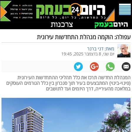
עפולה: הוקמה מנהלת התחדשות עירונית
מאת: דני ברנר
יום שני, 8 בדצמבר 2025, 19:45
המנהלת החדשה תרכז את כלל תהליכי ההתחדשות העירונית
(פינוי-בינוי) המתבצעים בעיר תוך סנכרון בין כלל הגורמים העוסקים
במלאכה מהעירייה, דרך היזמים ועד לתושבים