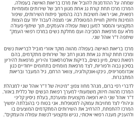
שמחה על ההזדמנות להוביל את מרכז בריאות האישה בעפולה.
המרכז מרכז תחת קורת גג אחת מגוון רחב של שירותים ומומחיות
רפואית, ואני רואה חשיבות רבה בהמשך פיתוח השירותים, שיפור
הזמינות וחיזוק חוויית המטופלת. אני מצפה לעבוד יחד עם הצוות
המקצועי והמסור למען נשות עפולה והעמקים, תוך שיתוף פעולה
מלא עם מרפאות הסביבה ועם מחלקת נשים במרכז רפואי העמק"
שיתפה ד"ר אוהל שני.
מרכז בריאות האישה בעפולה מהווה מוקד אזורי מוביל לבריאות נשים
ומרכז תחת קורת גג אחת מגוון רחב של שירותים מתקדמים, בהם
רפואת נשים, מיון נשים, בדיקות אולטרסאונד והיריון, מרפאות להיריון
בסיכון גבוה ולפוריות, לצד מרפאות מומחים בתחומים ייחודיים כגון
אנדומטריוזיס, גינקו-אונקולוגיה, צוואר הרחם, גיל המעבר ובריאות
המתבגרות.
לדברי רפי ברום, מנהל מחוז צפון: "מינויה של ד"ר אוהל שני למנהלת
המרכז מהווה חיזוק משמעותי למערך רפואת הנשים של כללית באזור.
ד"ר אוהל שני היא רופאה מקצועית ומוערכת, בעלת ניסיון קליני
וניהולי לצד מחויבות עמוקה למטופלות. אני בטוח כי בהובלתה ימשיך
המרכז להתפתח, להרחיב את השירותים המתקדמים המוצעים בו
ולהעניק מענה רפואי איכותי, נגיש ומקצועי לנשות עפולה והעמקים".