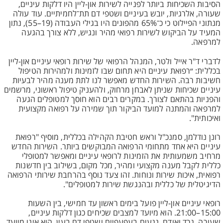
הסיבות השכיחות ביותר לפנייה לשירות און-ליין היו דלקות עיניים,
שעורה, אלרגיות, יובש בעיניים ושטפי דם תת־לחמיתיים. עוד עולה
מנתוני הפיילוט כי כ־65% מהפונים היו בגילי העבודה (19–55), נתון
המעיד על הביקוש לשירות רפואי מהיר ונגיש, ללא צורך בהגעה
למרפאה.
לדברי ד"ר אייל ולטר, המנהל הרפואי של שירות רופאי עיניים און-ליין
בכללית: ״רפואת עיניים היא תחום שבו לזמינות ולמהירות הטיפול
חשיבות רבה. השירות החדש מאפשר לנו לתת מענה מהיר לבעיות
עיניים שכיחות שניתן לאבחן מרחוק, ולהעניק טיפול ראשוני, מרשמים
והפניות בהתאם לצורך. במקרים רבים הוא חוסך למטופלים הגעה
למרפאה והמתנה למועד הביקור תוך שמירה על רפואה מקצועית
ואיכותית".
רונן נודלמן, סמנכ"ל וראש חטיבת הקהילה בכללית, מוסיף "רפואת
עיניים היא אחד מתחומי הרפואה המבוקשים ביותר. השירות החדש
מרחיב משמעותית את הזמינות לרופאי עיניים ומאפשר למטופלי
כללית לקבל מענה מקצועי ומהיר, מכל מקום, בשילוב בין חדשנות
רפואית, איכות שירות ונוחות. זהו צעד נוסף בהרחבת שירותי הרפואה
הדיגיטלית של כללית ובהנגשת שירות למטופלים".
רופאי עיניים און-ליין פועל בימים ראשון עד חמישי, בין השעות
15:00–21:00. הוא מיועד למצבים שכיחים כגון דלקות עיניים,
שעורה, גרד ואודם, נגעים בעפעפיים ושטפי דם בעין. הוא אינו מיועד