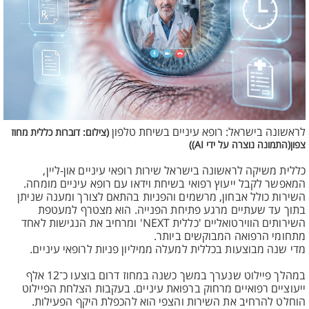
לראשונה בישראל: רופא עיניים בשיחת טלפון
(צילום: דוברות כללית מחוז
צפון(התמונה נוצרה על ידי AI))
כללית משיקה לראשונה בישראל שירות רופאי עיניים און-ליין,
המאפשר לקבל ייעוץ רפואי בשיחת וידאו עם רופא עיניים מומחה.
השירות כולל אבחון, מרשמים והפניות בהתאם לצורך ומענה שניתן
בתוך עד שעתיים מרגע פתיחת הפנייה. הוא מצטרף למעטפת
השירותים הווירטואליים 'כללית NEXT' ומרחיב את הנגישות לאחד
מתחומי הרפואה המבוקשים ביותר.
מדי שנה מבוצעות בכללית למעלה ממיליון פניות לרופאי עיניים.
במהלך פיילוט שנערך במשך כשנה במחוז דרום בוצעו כ־12 אלף
ייעוציים רפואיים מרחוק ברפואת עיניים. בעקבות הצלחת הפיילוט
הוחלט להרחיב את השירות והצפי הוא להכפלת היקף הפעילות.