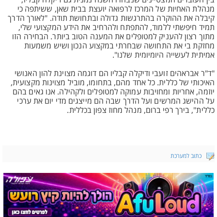
בין העובדים המצטיינים שנבחרו השנה נמנית גם דיקלה קבליו,
מנהלת האחיות של המרכז לרפואה יועצת בבית שאן, ששיתפה כי
קיבלה את ההוקרה בהתרגשות גדולה ובתחושת תודה. "לאורך הדרך
תמיד חיפשתי ללמוד, להתפתח ולהרחיב את הידע המקצועי שלי,
מתוך רצון להעניק למטופלים את המענה הטוב ביותר. הבחירה הזו
מחזקת בי את התחושה שבחרתי במקצוע הנכון ושיש משמעות
אמיתית לעשייה היומיומית שלנו".
"ד"ר אבראהים זועבי ודיקלה קבליו הם דוגמה מצוינת להון האנושי
האיכותי של כללית. כל אחד מהם, בתחומו, מוביל מצוינות מקצועית,
יוזמה, אחריות ומחויבות עמוקה למטופלים ולקהילה. אנו גאים בהם
על ההישג המרשים ועל הדרך שבה הם מייצגים מדי יום את ערכי
כללית", בירך רפי ברום, מנהל מחוז צפון בכללית.
כתוב למערכת