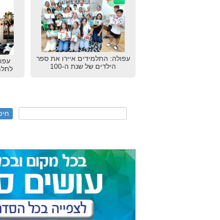
עפולה: התלמידים איירו את ספר
עפו
הילדים של שנת ה-100
לתלמ