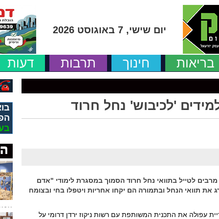
יום שישי, 7 באוגוסט 2026
בריאות
חינוך
תרבות
דעות
ידים 'לכיבוש' נחל חרוד
בוא
הפ
בע
מרבים לטייל בתוואי נחל חרוד הסמוך במסגרת לימודי "אדם
את תוואי הנחל ובתמורה הם יקחו אחריות ויטפלו בחי ובצומח
יית עפולה את התכנית המשותפת עם רשות ניקוז ירדן דרומי על