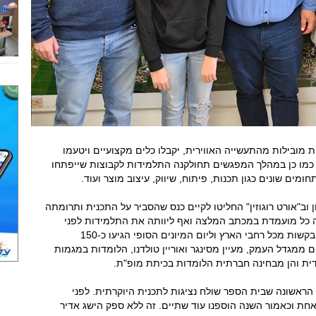
מובילות מהתעשייה האווירית, יקבלו כלים מקצועיים ויטעמו
 כמו כן במהלך המפגשים תחולקנה התלמידות לקבוצות שייפתחו
ומים שונים כגון תכנות, פיתוח, שיווק, עיצוב מוצר ועוד.
ב"אורט רוגוזין" החליטו לקיים כנס שהסביר על התכנית ותרומתה
ה כל מועמדת במכתב המלצה ואף ליוותה את התלמידות לפני
הראיונות האישיים. לוועדת הבחירה הגיעו אלפי בקשות מכל רחבי הארץ וליום המיונים הסופי הגיעו כ-150
מתוכן כאמור, שתיים ממגדל העמק, מעיין מסינגר ואוריין טולדנו, הלומדות במגמות
דית והן מבחינה חברתית הלומדות בכיתת מופ"ת.
 הראשונה שבית הספר שולח נציגות לתכנית היוקרתית. לפני
 אחת וכאמור השנה הוספנו עוד שתיים. זה ללא ספק הישג אדיר