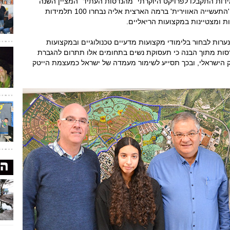
מידות התקבלו לפרויקט היוקרתי "מהנדסות העתיד" המציין השנה
את שנתו החמישית. מדובר בתכנית ייחודית של 'התעשייה האווירית' ברמה הארצית אליה נבחרו 100 תלמידות
ת ומצטיינות במקצועות הריאליים.
ערות לבחור בלימודי מקצועות מדעיים טכנולוגיים ובמקצועות
סות מתוך הבנה כי תעסוקת נשים בתחומים אלו תתרום להגברת
 הישראלי, ובכך תסייע לשימור מעמדה של ישראל כמעצמת הייטק