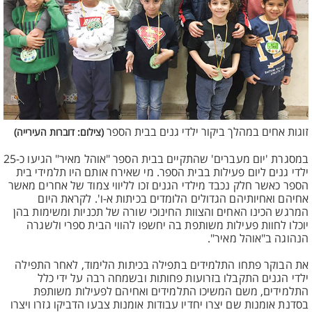
זוגות אחים במהלך ביקור ילדי גנים בבית הספר
(צילום: דוברות העירייה)
במסגרת 'יום מעברים' שהתקיים בבית הספר "אוהל מאיר" הגיעו כ-25
ילדי גנים ליום פעילות בבית הספר. מי שאירח אותם היו תלמידי בית
הספר כאשר חלק נכבד מילדי הגנים זכו לליווי צמוד של אחרים מאשר
אחיהם ואחיותיהם הגדולים הלומדים בכיתות א-ו'. לקראת היום
המרגש הכינו האחים והצוות החינוכי שורה של תכניות ומשימות בהן
יוכלו לחוות פעילות משותפת בה יחשפו להווי הבית ספרי ולשגרה
הנהוגה ב"אוהל מאיר".
את הבוקר פתחו התלמידים בתפילה בכיתות הלימוד, לאחר התפילה
ילדי הגנים התקבלו בזרועות פחותות ובשמחה רבה על ידי כלל
התלמידים, משם המשיכו התלמידים ואחיהם לפעילות משותפת
בסדנת אומנות שם יצרו יחדיו עבודות אומנות צבעו הדביקו גזרו ויצרו