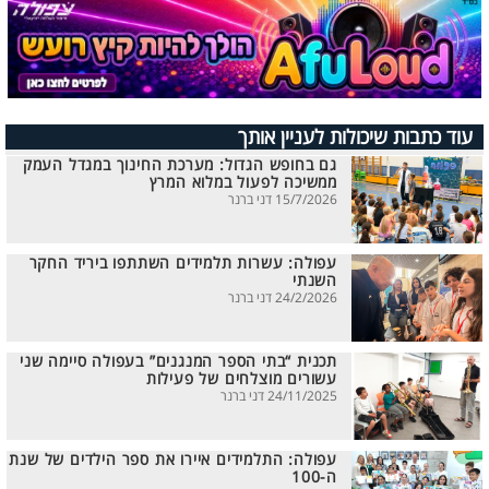
עוד כתבות שיכולות לעניין אותך
גם בחופש הגדול: מערכת החינוך במגדל העמק
ממשיכה לפעול במלוא המרץ
15/7/2026 דני ברנר
עפולה: עשרות תלמידים השתתפו ביריד החקר
השנתי
24/2/2026 דני ברנר
תכנית “בתי הספר המנגנים” בעפולה סיימה שני
עשורים מוצלחים של פעילות
24/11/2025 דני ברנר
עפולה: התלמידים איירו את ספר הילדים של שנת
ה-100