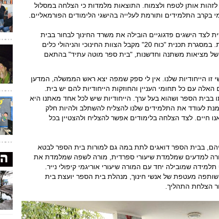
זהות אותן לטפח ולצמוח. התוצאות מלמדות כי הצלחה במסלול
בקרב התלמידים ותורמת לעלייה בהישגי הלימודים הפורמאליים.
ת לצד הישגים פדגוגיים הובילה את משרד החינוך לבחור בבית
הספר "תדהר" כבית ספר מוביל פדגוגיה איכותית. במסגרת תכנית "כוח 20" מקבל הצוות החינוכי והניהולי כלים
של מציאות משתנה וחדשנות, "בית ספר מוטה עתיד" בהתאם
שי זו הייחודיות שלנו. אין לי ספק שמפה יצא ראש הממשלה, המדען
 האלה עם כל תחומי העניין והחוזקות הייחודיות להם יש בית.
ו בבית הספר ושהוא בעל ערך. הייחודיות שיש לכל אחד מאתנו היא
מנת לעודד את התלמידים שלנו להצליח להשתלב ולהיות חלק
ו חיים. לצד הצלחה בלימודים אפשר להצליח ולהצטיין בכל
יהם, בבית הספר דואגים לתת במה גם למורות בית הספר לבטא
מורה למדעים שמלמדת שיעורי ספרדית, מורה לשפה שמלמדת את
תלמידה שמובילה יחד עם המורה שיעורי אוריגמי קיפולי נייר.
שותפה מעטפת של אנשי חינוך, מנהלת בית הספר יועצת בית
ר הצלחת התהליך.