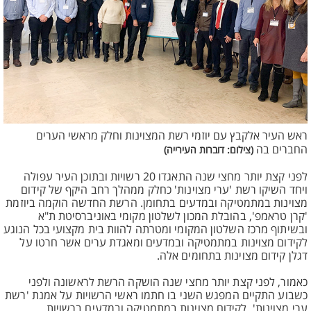
ראש העיר אלקבץ עם יוזמי רשת המצוינות וחלק מראשי הערים
החברים בה
(צילום: דוברות העירייה)
לפני קצת יותר מחצי שנה התאגדו 20 רשויות ובתוכן העיר עפולה
ויחד השיקו רשת 'ערי מצוינות' כחלק ממהלך רחב היקף של קידום
מצוינות במתמטיקה ובמדעים בתחומן. הרשת החדשה הוקמה ביוזמת
'קרן טראמפ', בהובלת המכון לשלטון מקומי באוניברסיטת ת"א
ובשיתוף מרכז השלטון המקומי ומטרתה להוות בית מקצועי בכל הנוגע
לקידום מצוינות במתמטיקה ובמדעים ומאגדת ערים אשר חרטו על
דגלן קידום מצוינות בתחומים אלה.
כאמור, לפני קצת יותר מחצי שנה הושקה הרשת לראשונה ולפני
כשבוע התקיים המפגש השני בו חתמו ראשי הרשויות על אמנת 'רשת
ערי מצוינות', לקידום מצוינות במתמטיקה ובמדעים ברשויות