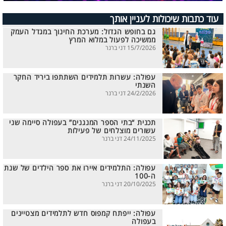
עוד כתבות שיכולות לעניין אותך
גם בחופש הגדול: מערכת החינוך במגדל העמק
ממשיכה לפעול במלוא המרץ
15/7/2026 דני ברנר
עפולה: עשרות תלמידים השתתפו ביריד החקר
השנתי
24/2/2026 דני ברנר
תכנית “בתי הספר המנגנים” בעפולה סיימה שני
עשורים מוצלחים של פעילות
24/11/2025 דני ברנר
עפולה: התלמידים איירו את ספר הילדים של שנת
ה-100
20/10/2025 דני ברנר
עפולה: ייפתח קמפוס חדש לתלמידים מצטיינים
בעפולה