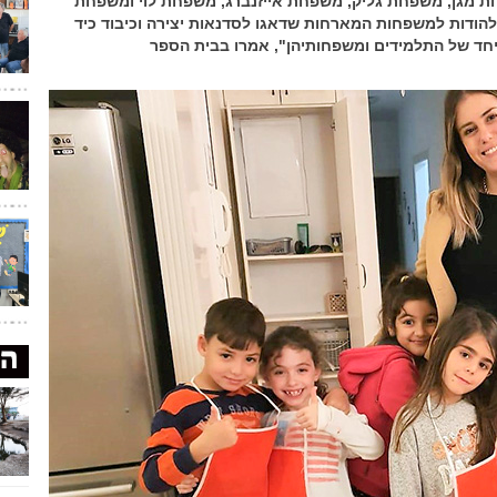
חת מגן, משפחת גליק, משפחת אייזנברג, משפחת לוי ומשפחת
הודות למשפחות המארחות שדאגו לסדנאות יצירה וכיבוד כיד
יחד של התלמידים ומשפחותיהן", אמרו בבית הספר