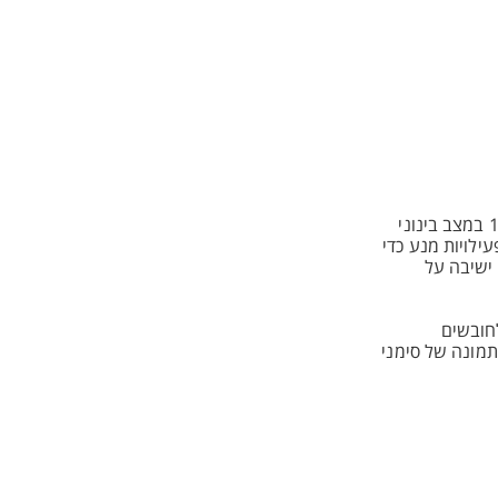
החובשים והפראמדיקים של מד"א העניקו טיפול רפואי ל-49 בני אדם שהוכשו בישראל מתחילת השנה ועד היום (24.5), מתוכם, 46 במצב קל, 1 במצב בינוני
ילויות מנע כדי
 ישיבה על
חובשים
וח תמונה של סימני