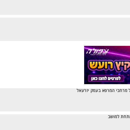
דל מרחבי המרפא בעמק יזרעאל
מתחת למושב