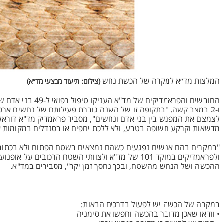
המלצות מד״א למקרה של הכשת נחש
(צילום: תיעוד מבצעי מד״א)
ו-2 במצב קשה. "בתקופה זו של השנה גוברת פעילותם של נחשים ארסי
לצמצם את המפגש בין בני אדם ונחשים", מסביר פראמדיק מד"א דוראל א
מדשאות וקרקע חשופה בטבע, ולא ללכת יחפים או בסנדלים במקומות אלה
"במקרים בהם אנשים נפגעים כשהם נמצאים בשטח הפתוח ולא בכתובת 
ולפראמדיקים במוקד 101 של מד"א ולצוותי השטח הרכו
ההכשה ושל הנחש מהשטח, ובכך נחסך זמן יקר", מסבירים במד"א.
במקרה של הכשה יש לפעול בדרכים הבאות:
• וודאו שאכן מדובר בהכשה וחפשו את סימניה