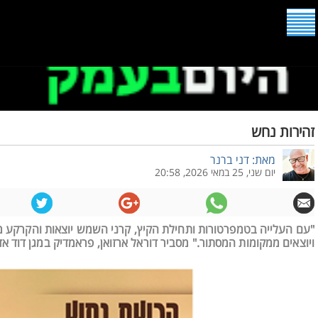
זהירות נחש
מאת: דני ברנר
יום שני, 25 במאי 2026, 20:58
"עם העלייה בטמפרטורות ותחילת הקיץ, קרני השמש יוצאות והקרקע
ויוצאים ממקומות המסתור." מסביר דוראל ארזואן, פראמדיק במגן דוד א