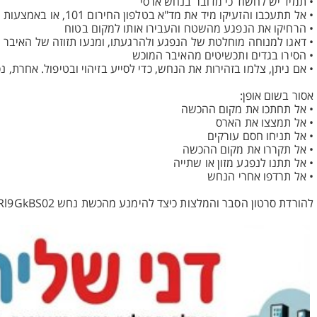
• תמיד יש לחשוד כי מדובר בנחש ארסי
• אל תתעכבו והזעיקו מיד את מד"א בטלפון החירום 101, או באמצעות יישומון "מד"א שלי"
• הרחיקו את הנפגע מהשטח והעבירו אותו למקום בטוח
• דאגו למנוחה מוחלטת של הנפגע ולהרגעתו, ומנעו תזוזה של האיבר 
• הסירו בגדים ותכשיטים מהאיבר המוכש
• אם ניתן, צלמו בזהירות את הנחש, כדי לסייע בזיהוי ובטיפול. אחרת, 
אסור בשום אופן:
• אל תחתכו את מקום ההכשה
• אל תמצצו את הארס
• אל תניחו חסם עורקים
• אל תקררו את מקום ההכשה
• אל תתנו לנפגע מזון או שתייה
• אל תרדפו אחרי הנחש
להורדת סרטון הסבר והמלצות כיצד להימנע מהכשת נחש https://mdaonline.egnyte.com/dl/sRl9GkBS02